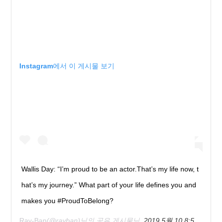
Instagram에서 이 게시물 보기
Wallis Day: “I’m proud to be an actor.That’s my life now, t
hat’s my journey.” What part of your life defines you and
makes you #ProudToBelong?
Ray-Ban
(@rayban)님의 공유 게시물님,
2019 5월 10 8:57오전 PDT