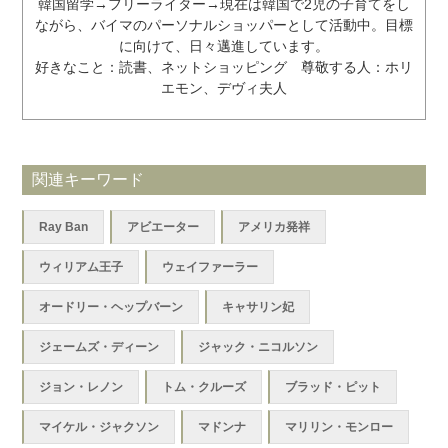
韓国留学→フリーライター→現在は韓国で2児の子育てをし
ながら、バイマのパーソナルショッパーとして活動中。目標
に向けて、日々邁進しています。
好きなこと：読書、ネットショッピング 尊敬する人：ホリ
エモン、デヴィ夫人
関連キーワード
Ray Ban
アビエーター
アメリカ発祥
ウィリアム王子
ウェイファーラー
オードリー・ヘップバーン
キャサリン妃
ジェームズ・ディーン
ジャック・ニコルソン
ジョン・レノン
トム・クルーズ
ブラッド・ピット
マイケル・ジャクソン
マドンナ
マリリン・モンロー