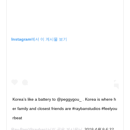
Instagram에서 이 게시물 보기
Korea’s like a battery to @peggygou_ . Korea is where h
er family and closest friends are #raybanstudios #feelyou
rbeat
Ray-Ban
(@rayban)님의 공유 게시물님,
2019 4월 9 6:32오전 PDT