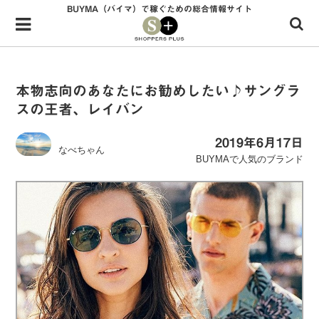
BUYMA（バイマ）で稼ぐための総合情報サイト
Menu
HOME
shoppers+とは？
本物志向のあなたにお勧めしたい♪サングラ
スの王者、レイバン
34歳独身OLバイマ実践記
無在庫で自由気ままに稼ぐ！バイマ実践記
2019年6月17日
なべちゃん
BUYMAで人気のブランド
ファッショントレンドを発信！SP通信
BUYMAで人気のブランド
BUYMAの売れ筋商品
バイマの疑問に現役パーソナルショッパーが答えてみた
バイマ活動の疑問に売れっ子現役バイヤーが答えてみた