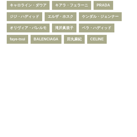
キャロライン・ダウア
キアラ・フェラーニ
PRADA
ジジ・ハディッド
エルザ・ホスク
ケンダル・ジェンナー
オリヴィア・パレルモ
滝沢眞規子
ベラ・ハディッド
faye-tsui
BALENCIAGA
田丸麻紀
CELINE