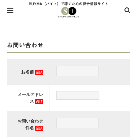
BUYMA（バイマ）で稼ぐための総合情報サイト
Menu
HOME
shoppers+とは？
お問い合わせ
34歳独身OLバイマ実践記
無在庫で自由気ままに稼ぐ！バイマ実践記
お名前
必須
ファッショントレンドを発信！SP通信
BUYMAで人気のブランド
メールアドレ
BUYMAの売れ筋商品
ス
必須
バイマの疑問に現役パーソナルショッパーが答えてみた
お問い合わせ
件名
バイマ活動の疑問に売れっ子現役バイヤーが答えてみた
必須