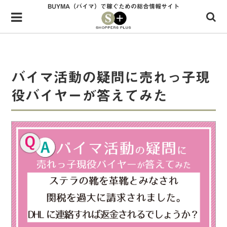
BUYMA（バイマ）で稼ぐための総合情報サイト
Menu
HOME
shoppers+とは？
バイマ活動の疑問に売れっ子現
34歳独身OLバイマ実践記
役バイヤーが答えてみた
無在庫で自由気ままに稼ぐ！バイマ実践記
ファッショントレンドを発信！SP通信
BUYMAで人気のブランド
BUYMAの売れ筋商品
バイマの疑問に現役パーソナルショッパーが答えてみた
バイマ活動の疑問に売れっ子現役バイヤーが答えてみた