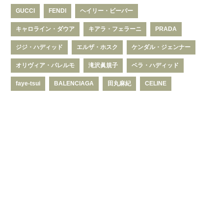
GUCCI
FENDI
ヘイリー・ビーバー
キャロライン・ダウア
キアラ・フェラーニ
PRADA
ジジ・ハディッド
エルザ・ホスク
ケンダル・ジェンナー
オリヴィア・パレルモ
滝沢眞規子
ベラ・ハディッド
faye-tsui
BALENCIAGA
田丸麻紀
CELINE