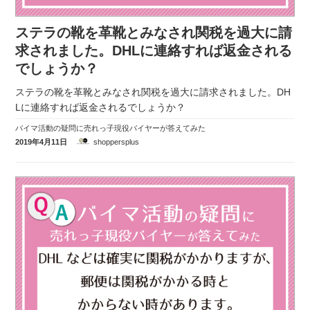
実録！海外ショップで買ってみた！
ステラの靴を革靴とみなされ関税を過大に請
海外SHOP LIST
求されました。DHLに連絡すれば返金される
でしょうか？
パーソナルショッパー指南書
ステラの靴を革靴とみなされ関税を過大に請求されました。DH
Lに連絡すれば返金されるでしょうか？
バイマ活動の疑問に売れっ子現役バイヤーが答えてみた
2019年4月11日
shoppersplus