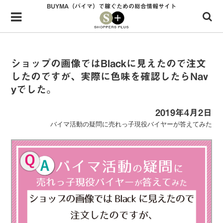
BUYMA（バイマ）で稼ぐための総合情報サイト
Menu
HOME
shoppers+とは？
ショップの画像ではBlackに見えたので注文
したのですが、実際に色味を確認したらNav
34歳独身OLバイマ実践記
yでした。
無在庫で自由気ままに稼ぐ！バイマ実践記
2019年4月2日
ファッショントレンドを発信！SP通信
バイマ活動の疑問に売れっ子現役バイヤーが答えてみた
BUYMAで人気のブランド
BUYMAの売れ筋商品
バイマの疑問に現役パーソナルショッパーが答えてみた
バイマ活動の疑問に売れっ子現役バイヤーが答えてみた