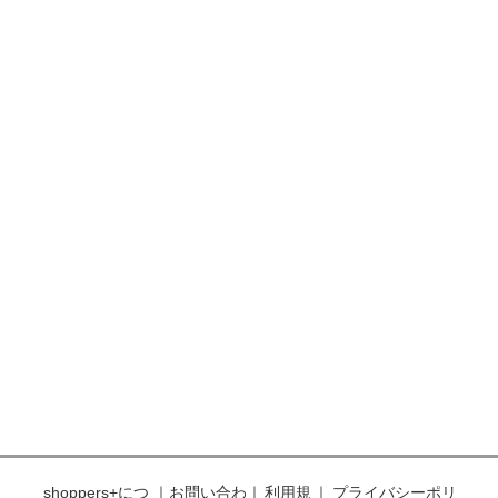
shoppers+につ
｜
お問い合わ
｜
利用規
｜
プライバシーポリ