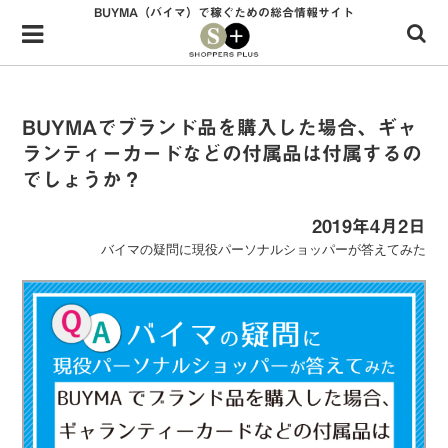
BUYMA（バイマ）で稼ぐための総合情報サイト
Menu
HOME
shoppers+とは？
BUYMAでブランド品を購入した場合、ギャ
ランティーカードなどの付属品は付属するの
34歳独身OLバイマ実践記
でしょうか？
無在庫で自由気ままに稼ぐ！バイマ実践記
2019年4月2日
ファッショントレンドを発信！SP通信
バイマの疑問に現役パーソナルショッパーが答えてみた
BUYMAで人気のブランド
BUYMAの売れ筋商品
バイマの疑問に現役パーソナルショッパーが答えてみた
バイマ活動の疑問に売れっ子現役バイヤーが答えてみた