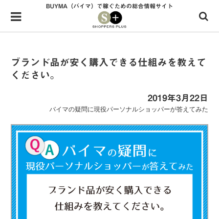
BUYMA（バイマ）で稼ぐための総合情報サイト
Menu
HOME
shoppers+とは？
ブランド品が安く購入できる仕組みを教えて
ください。
34歳独身OLバイマ実践記
無在庫で自由気ままに稼ぐ！バイマ実践記
2019年3月22日
バイマの疑問に現役パーソナルショッパーが答えてみた
ファッショントレンドを発信！SP通信
BUYMAで人気のブランド
BUYMAの売れ筋商品
バイマの疑問に現役パーソナルショッパーが答えてみた
バイマ活動の疑問に売れっ子現役バイヤーが答えてみた