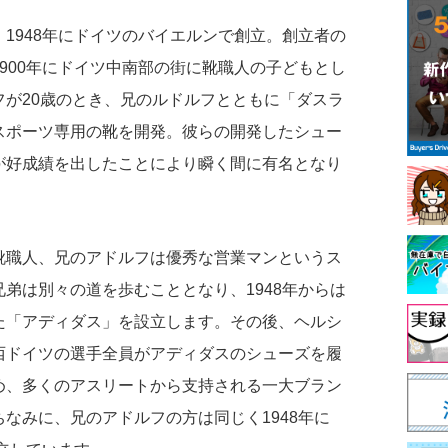
は、1948年にドイツのバイエルンで創立。創立者の
900年にドイツ中南部の街に靴職人の子どもとし
フが20歳のとき、兄のルドルフとともに「ダスラ
スポーツ専用の靴を開発。彼らの開発したシュー
が好成績を出したことにより瞬く間に有名となり
靴職人、兄のアドルフは優秀な営業マンというス
弟は別々の道を歩むこととなり、1948年からは
た「アディダス」を設立します。その後、ヘルシ
西ドイツの選手全員がアディダスのシューズを履
め、多くのアスリートから支持される一大ブラン
なみに、兄のアドルフの方は同じく1948年に