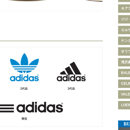
キア
ジジ
エル
ケン
オリ
滝沢
BAL
CELI
VALE
LOE