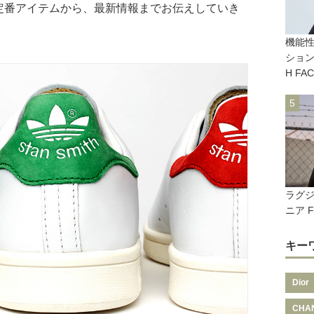
定番アイテムから、最新情報までお伝えしていき
機能
ション
H FA
ラグ
ニア F
キー
Dior
CHA