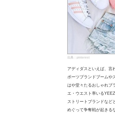
実録！海外ショップで買ってみた！
海外SHOP LIST
パーソナルショッパー指南書
出典：
pinterest
アディダスといえば、言
ポーツブランドブームや
はや堂々たるおしゃれブ
エ・ウエスト率いるYEE
ストリートブランドなど
めぐって争奪戦が起きる