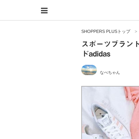
Menu
HOME
SHOPPERS PLUSトップ
shoppers+とは？
スポーツブラン
34歳独身OLバイマ実践記
ドadidas
無在庫で自由気ままに稼ぐ！バイマ実践記
なべちゃん
ファッショントレンドを発信！SP通信
BUYMAで人気のブランド
BUYMAの売れ筋商品
バイマの疑問に現役パーソナルショッパーが答えてみた
バイマ活動の疑問に売れっ子現役バイヤーが答えてみた