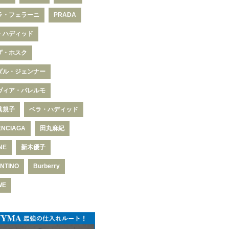
ラ・フェラーニ
PRADA
・ハディッド
ザ・ホスク
ダル・ジェンナー
ヴィア・パレルモ
眞規子
ベラ・ハディッド
ENCIAGA
田丸麻紀
NE
新木優子
NTINO
Burberry
WE