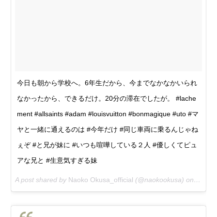
今日も朝から学校へ。6年生だから、今までなかなかいられ
なかったから、できるだけ。20分の滞在でしたが。 #lache
ment #allsaints #adam #louisvuitton #bonmagique #uto #マ
ヤと一緒に通えるのは #今年だけ #同じ車両に乗るんじゃね
ぇぞ #と兄が妹に #いつも喧嘩している２人 #優しくてピュ
アな兄と #生意気すぎる妹
A post shared by
Naoko Okusa_official
(@naokookusa) on
Feb 25