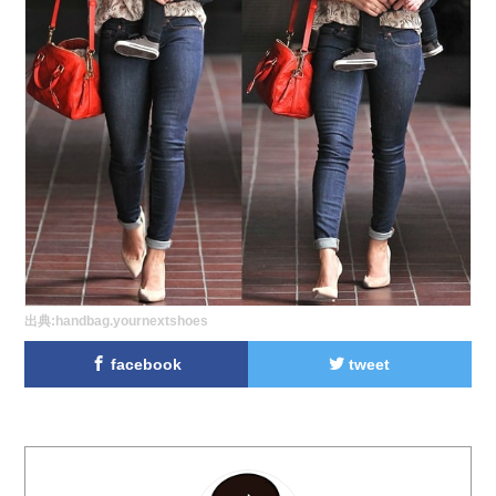
出典:
handbag.yournextshoes
facebook
tweet