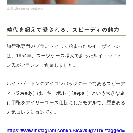
実録！海外ショップで買ってみた！
出典:
designer-vintage
海外SHOP LIST
時代を超えて愛される、スピーディの魅力
パーソナルショッパー指南書
旅行鞄専門のブランドとして始まったルイ・ヴィトン
は、1854年、スーツケース職人であったルイ・ヴィト
ン氏がフランスで創業しました。
ルイ・ヴィトンのアイコンバッグの一つであるスピーデ
ィ（Speedy）は、キーポル（Keepall）という大きな旅
行用鞄をデイリーユース仕様にしたモデルで、歴史ある
人気コレクションです。
https://www.instagram.com/p/Bicxw5igVTb/?tagged=