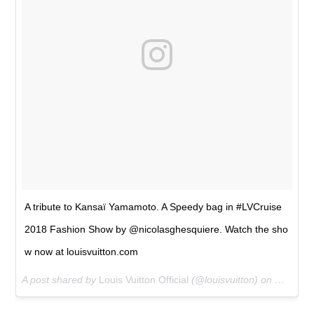
A tribute to Kansaï Yamamoto. A Speedy bag in #LVCruise
2018 Fashion Show by @nicolasghesquiere. Watch the sho
w now at louisvuitton.com
A post shared by
Louis Vuitton Official
(@louisvuitton) on
May 14,