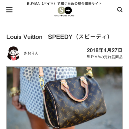
BUYMA（バイマ）で稼ぐための総合情報サイト
Menu
HOME
shoppers+とは？
Louis Vuitton SPEEDY（スピーディ）
34歳独身OLバイマ実践記
2018年4月27日
さおりん
無在庫で自由気ままに稼ぐ！バイマ実践記
BUYMAの売れ筋商品
ファッショントレンドを発信！SP通信
BUYMAで人気のブランド
BUYMAの売れ筋商品
バイマの疑問に現役パーソナルショッパーが答えてみた
バイマ活動の疑問に売れっ子現役バイヤーが答えてみた