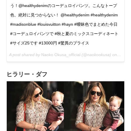
う！@healthydenimのコーデュロイパンツ。こんなトープ
色、絶対に見つからない！ @healthydenim #healthydenim
#madisonblue #louisvuitton #hayn #曖昧色でまとめた今日
#コーデュロイパンツで #秋と夏のミックスコーディネート
#サイズ25です #13000円 #驚異のプライス
A post shared by
Naoko Okusa_official
(@naokookusa) on
Sep 12
ヒラリー・ダフ