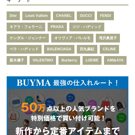
Dior
Louis Vuitton
CHANEL
GUCCI
FENDI
キアラ・フェラーニ
PRADA
ジジ・ハディッド
ケンダル・ジェンナー
オリヴィア・パレルモ
滝沢眞規子
ベラ・ハディッド
BALENCIAGA
田丸麻紀
CELINE
新木優子
VALENTINO
Burberry
LOEWE
AMI&AYA