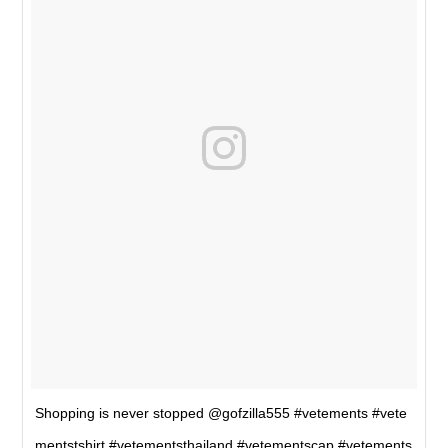
Shopping is never stopped @gofzilla555 #vetements #vete
mentstshirt #vetementsthailand #vetementscap #vetements