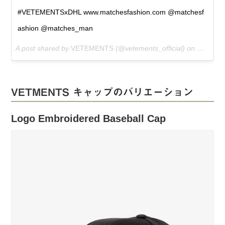
#VETEMENTSxDHL www.matchesfashion.com @matchesf
ashion @matches_man
A post shared by
VETEMENTS
(@vetements_official) on
May 31,
VETMENTS キャップのバリエーション
Logo Embroidered Baseball Cap