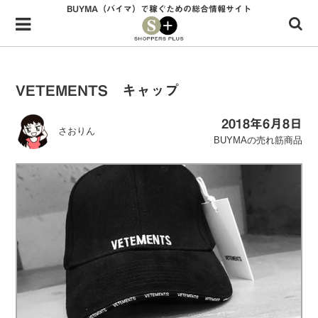
BUYMA（バイマ）で稼ぐための総合情報サイト
Menu
HOME
shoppers+とは？
VETEMENTS キャップ
34歳独身OLバイマ実践記
2018年6月8日
さおりん
無在庫で自由気ままに稼ぐ！バイマ実践記
BUYMAの売れ筋商品
ファッショントレンドを発信！SP通信
BUYMAで人気のブランド
BUYMAの売れ筋商品
バイマの疑問に現役パーソナルショッパーが答えてみた
バイマ活動の疑問に売れっ子現役バイヤーが答えてみた