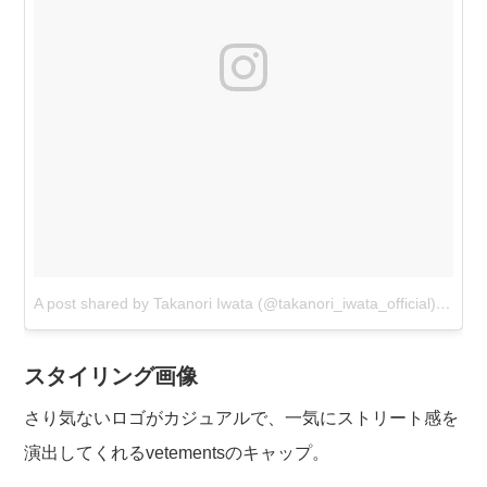
A post shared by Takanori Iwata (@takanori_iwata_official)
on
Oct
スタイリング画像
さり気ないロゴがカジュアルで、一気にストリート感を
演出してくれるvetementsのキャップ。