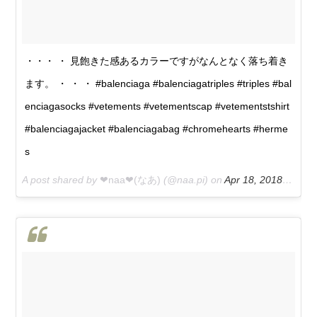
・・・ ・ 見飽きた感あるカラーですがなんとなく落ち着き
ます。 ・ ・ ・ #balenciaga #balenciagatriples #triples #bal
enciagasocks #vetements #vetementscap #vetementstshirt
#balenciagajacket #balenciagabag #chromehearts #herme
s
A post shared by
❤︎naa❤︎(なあ)
(@naa.pi) on
Apr 18, 2018 at 4:46am PDT