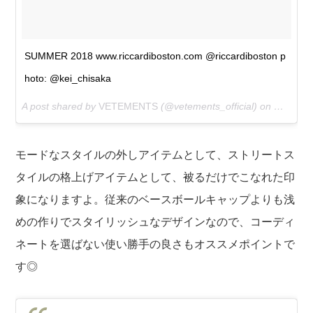
SUMMER 2018 www.riccardiboston.com @riccardiboston p
hoto: @kei_chisaka
A post shared by
VETEMENTS
(@vetements_official) on
May 9, 
モードなスタイルの外しアイテムとして、ストリートス
タイルの格上げアイテムとして、被るだけでこなれた印
象になりますよ。従来のベースボールキャップよりも浅
めの作りでスタイリッシュなデザインなので、コーディ
ネートを選ばない使い勝手の良さもオススメポイントで
す◎