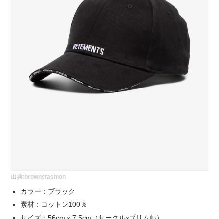
出典:
brownsfashion
カラー：ブラック
素材：コットン100％
サイズ：56cm x 7.5cm（サークルxブリム幅）