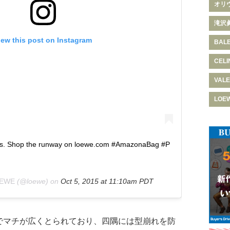
オリ
滝沢
iew this post on Instagram
BAL
CELI
VALE
LOE
. Shop the runway on loewe.com #AmazonaBag #P
EWE
(@loewe) on
Oct 5, 2015 at 11:10am PDT
でマチが広くとられており、四隅には型崩れを防