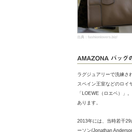
実録！海外ショップで買ってみた！
海外SHOP LIST
パーソナルショッパー指南書
出典：
fashionlovers.biz/
AMAZONA バッグ
ラグジュアリーで洗練さ
スペイン王室などのロイ
「LOEWE（ロエベ）」
あります。
2013年には、当時若干
ーソン(Jonathan An