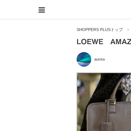
Menu
HOME
SHOPPERS PLUSトップ
shoppers+とは？
LOEWE AM
34歳独身OLバイマ実践記
無在庫で自由気ままに稼ぐ！バイマ実践記
aurora
ファッショントレンドを発信！SP通信
BUYMAで人気のブランド
BUYMAの売れ筋商品
バイマの疑問に現役パーソナルショッパーが答えてみた
バイマ活動の疑問に売れっ子現役バイヤーが答えてみた