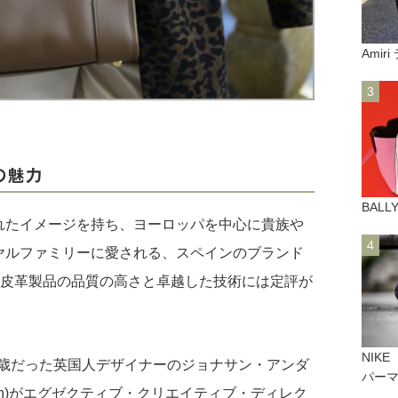
Amir
の魅力
BAL
れたイメージを持ち、ヨーロッパを中心に貴族や
ヤルファミリーに愛される、スペインのブランド
。皮革製品の品質の高さと卓越した技術には定評が
NIKE
29歳だった英国人デザイナーのジョナサン・アンダ
パー
derson)がエグゼクティブ・クリエイティブ・ディレク