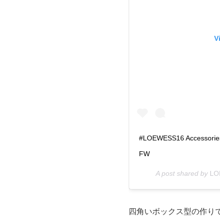
V
#LOEWESS16 Accessories
FW
A post shared by
LO
四角いボックス型の作り