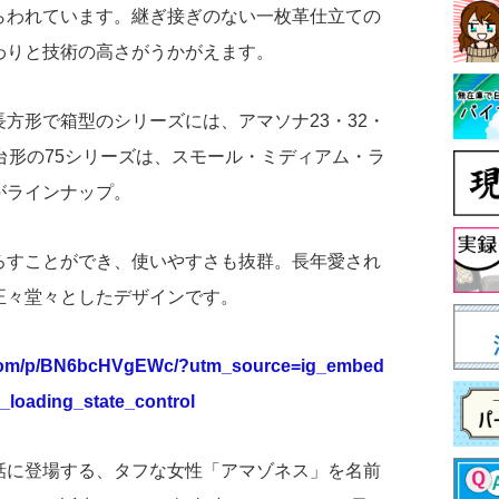
らわれています。継ぎ接ぎのない一枚革仕立ての
わりと技術の高さがうかがえます。
方形で箱型のシリーズには、アマソナ23・32・
台形の75シリーズは、スモール・ミディアム・ラ
がラインナップ。
ろすことができ、使いやすさも抜群。長年愛され
正々堂々としたデザインです。
.com/p/BN6bcHVgEWc/?utm_source=ig_embed
oading_state_control
神話に登場する、タフな女性「アマゾネス」を名前