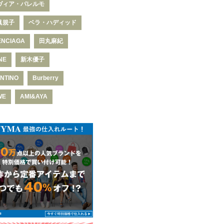
ヴィア・パレルモ
眞規子
ベラ・ハディッド
ENCIAGA
田丸麻紀
NE
新木優子
NTINO
Burberry
WE
AMI&AYA