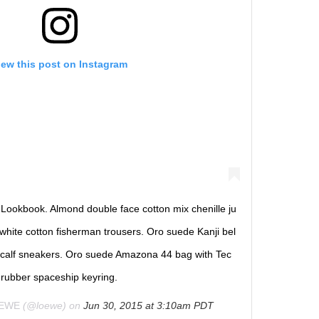
iew this post on Instagram
kbook. Almond double face cotton mix chenille ju
/white cotton fisherman trousers. Oro suede Kanji bel
t calf sneakers. Oro suede Amazona 44 bag with Tec
rubber spaceship keyring.
EWE
(@loewe) on
Jun 30, 2015 at 3:10am PDT