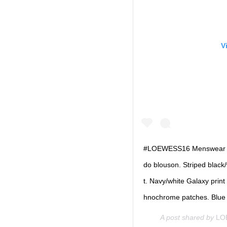
V
#LOEWESS16 Menswear Loo
do blouson. Striped black
t. Navy/white Galaxy prin
hnochrome patches. Blue 
A post shared by
LO