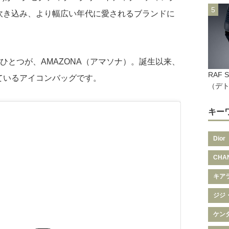
吹き込み、より幅広い年代に愛されるブランドに
のひとつが、AMAZONA（アマソナ）。誕生以来、
RAF 
ているアイコンバッグです。
（デ
キー
Dior
CHA
キア
ジジ
ケン