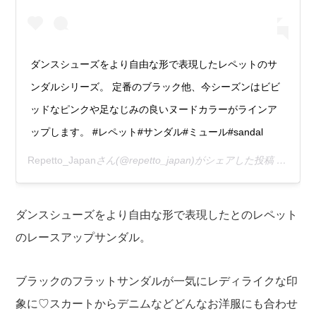
ダンスシューズをより自由な形で表現したレペットのサ
ンダルシリーズ。 定番のブラック他、今シーズンはビビ
ッドなピンクや足なじみの良いヌードカラーがラインア
ップします。 #レペット#サンダル#ミュール#sandal
Repetto_Japan
さん(@repetto_japan)がシェアした投稿 –
2019
ダンスシューズをより自由な形で表現したとのレペット
のレースアップサンダル。
ブラックのフラットサンダルが一気にレディライクな印
象に♡スカートからデニムなどどんなお洋服にも合わせ