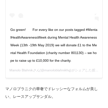
Go green!⠀ ⠀ For every like on our posts tagged #Menta
lHealthAwarenessWeek during Mental Health Awareness
Week (13th -19th May 2019) we will donate £1 to the Me
ntal Health Foundation (charity number 801130) – we ho
pe to raise up to £10,000 for the charity.
Manolo Blahnik
さん(@manoloblahnikhq)がシェアした投稿 –
20
マノロブラニクの華奢でドレッシーなフォルムが美し
い、レースアップサンダル。