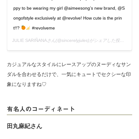
ppy to be wearing my girl @aimeesong’s new brand, @S
ongofstyle exclusively at @revolve! How cute is the prin
t!!?
#revolveme
JULIE SARIÑANA
さん(@sincerelyjules)がシェアした投稿 –
201
カジュアルなスタイルにレースアップのヌーディなサン
ダルを合わせるだけで、一気にキュートでセクシーな印
象になりますね♡
有名人のコーディネート
田丸麻紀さん