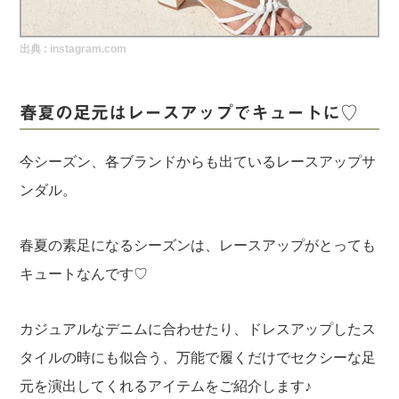
実録！海外ショップで買ってみた！
出典 :
instagram.com
海外SHOP LIST
パーソナルショッパー指南書
春夏の足元はレースアップでキュートに♡
今シーズン、各ブランドからも出ているレースアップサ
ンダル。
春夏の素足になるシーズンは、レースアップがとっても
キュートなんです♡
カジュアルなデニムに合わせたり、ドレスアップしたス
タイルの時にも似合う、万能で履くだけでセクシーな足
元を演出してくれるアイテムをご紹介します♪