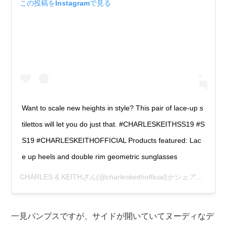
この投稿をInstagramで見る
Want to scale new heights in style? This pair of lace-up s
tilettos will let you do just that. #CHARLESKEITHSS19 #S
S19 #CHARLESKEITHOFFICIAL Products featured: Lac
e up heels and double rim geometric sunglasses
CHARLES & KEITH
さん(@charleskeithofficial)がシェアした投稿 –
一見パンプスですが、サイドが開いていてヌーディなデ