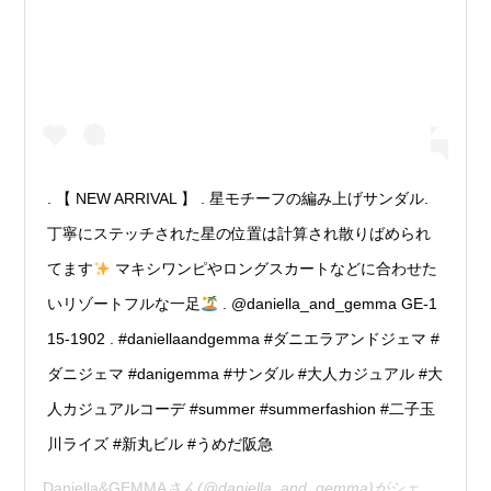
. 【 NEW ARRIVAL 】 . 星モチーフの編み上げサンダル.
丁寧にステッチされた星の位置は計算され散りばめられ
てます
マキシワンピやロングスカートなどに合わせた
いリゾートフルな一足
. @daniella_and_gemma GE-1
15-1902 . #daniellaandgemma #ダニエラアンドジェマ #
ダニジェマ #danigemma #サンダル #大人カジュアル #大
人カジュアルコーデ #summer #summerfashion #二子玉
川ライズ #新丸ビル #うめだ阪急
Daniella&GEMMA
さん(@daniella_and_gemma)がシェアした投稿 –