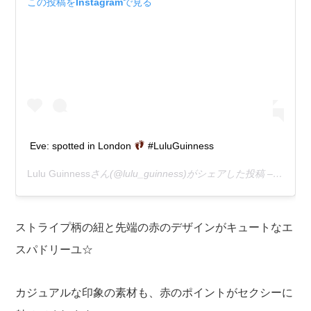
この投稿をInstagramで見る
Eve: spotted in London
#LuluGuinness
Lulu Guinness
さん(@lulu_guinness)がシェアした投稿 –
2019
ストライプ柄の紐と先端の赤のデザインがキュートなエ
スパドリーユ☆
カジュアルな印象の素材も、赤のポイントがセクシーに