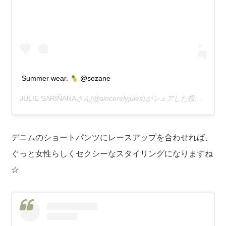
Summer wear.
@sezane
JULIE SARIÑANA
さん(@sincerelyjules)がシェアした投稿 –
201
デニムのショートパンツにレースアップを合わせれば、
ぐっと女性らしくセクシーなスタイリングになりますね
☆