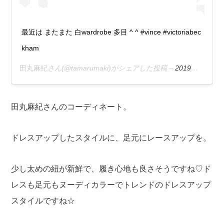
最近は またまた 白wardrobe 多目 ^ ^ #vince #victoriabec
kham
田丸麻紀
さん(@tamarumaki)がシェアした投稿 –
2019年 5月月9日午前1時50分PDT
田丸麻紀さんのコーディネート。
ドレスアップしたスタイルに、足元にレースアップを。
少し太めの紐が新鮮で、履き心地も良さそうですね♡ド
レスも足元もヌーディカラーでトレンドのドレスアップ
スタイルですね☆