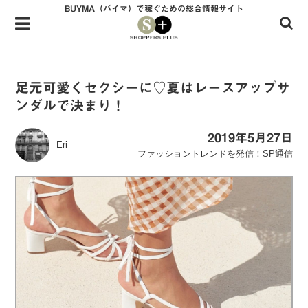
BUYMA（バイマ）で稼ぐための総合情報サイト
Menu
HOME
shoppers+とは？
足元可愛くセクシーに♡夏はレースアップサ
ンダルで決まり！
34歳独身OLバイマ実践記
無在庫で自由気ままに稼ぐ！バイマ実践記
2019年5月27日
Eri
ファッショントレンドを発信！SP通信
ファッショントレンドを発信！SP通信
BUYMAで人気のブランド
BUYMAの売れ筋商品
バイマの疑問に現役パーソナルショッパーが答えてみた
バイマ活動の疑問に売れっ子現役バイヤーが答えてみた