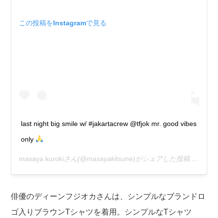
この投稿をInstagramで見る
last night big smile w/ #jakartacrew @tfjok mr. good vibes
only
masaya kuroki
さん(@masayakitsune)がシェアした投稿 –
2018
俳優のディーンフジオカさんは、シンプルなブランドロ
ゴ入りブラウンTシャツを着用。シンプルなTシャツ