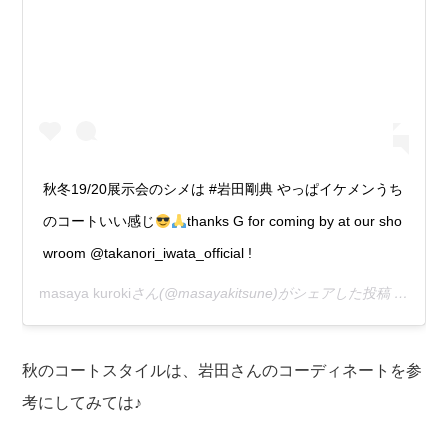
秋冬19/20展示会のシメは #岩田剛典 やっぱイケメンうち
のコートいい感じ
thanks G for coming by at our sho
wroom @takanori_iwata_official !
masaya kuroki
さん(@masayakitsune)がシェアした投稿 –
2019
秋のコートスタイルは、岩田さんのコーディネートを参
考にしてみては♪