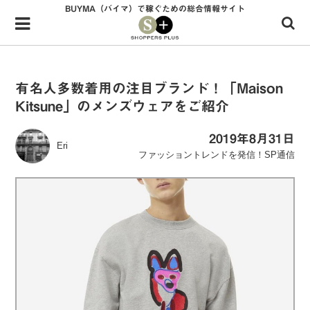
BUYMA（バイマ）で稼ぐための総合情報サイト
Menu
HOME
shoppers+とは？
有名人多数着用の注目ブランド！「Maison
Kitsune」のメンズウェアをご紹介
34歳独身OLバイマ実践記
無在庫で自由気ままに稼ぐ！バイマ実践記
2019年8月31日
Eri
ファッショントレンドを発信！SP通信
ファッショントレンドを発信！SP通信
BUYMAで人気のブランド
BUYMAの売れ筋商品
バイマの疑問に現役パーソナルショッパーが答えてみた
バイマ活動の疑問に売れっ子現役バイヤーが答えてみた