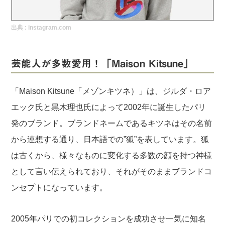
実録！海外ショップで買ってみた！
出典 :
instagram.com
海外SHOP LIST
パーソナルショッパー指南書
芸能人が多数愛用！「Maison Kitsune」
「Maison Kitsune「メゾンキツネ）」は、ジルダ・ロア
エック氏と黒木理也氏によって2002年に誕生したパリ
発のブランド。ブランドネームであるキツネはその名前
から連想する通り、日本語での”狐”を表しています。狐
は古くから、様々なものに変化する多数の顔を持つ神様
として言い伝えられており、それがそのままブランドコ
ンセプトになっています。
2005年パリでの初コレクションを成功させ一気に知名