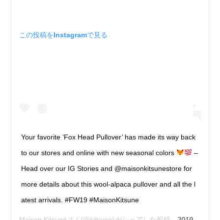
この投稿をInstagramで見る
Your favorite ‘Fox Head Pullover’ has made its way back
to our stores and online with new seasonal colors
–
Head over our IG Stories and @maisonkitsunestore for
more details about this wool-alpaca pullover and all the l
atest arrivals. #FW19 #MaisonKitsune
Maison Kitsuné
さん(@kitsune)がシェアした投稿 –
2019年 8月月9日午前2時46分PDT