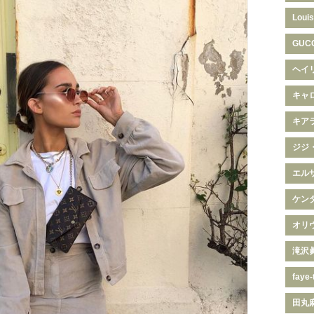
Louis
GUC
ヘイ
キャ
キア
ジジ
エル
ケン
オリ
滝沢
faye-
田丸