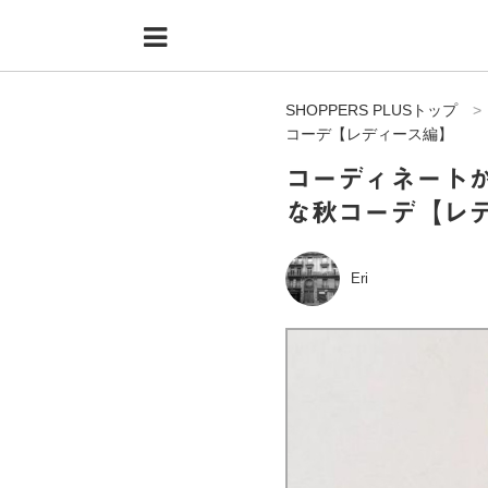
Menu
HOME
SHOPPERS PLUSトップ
shoppers+とは？
コーデ【レディース編】
34歳独身OLバイマ実践記
コーディネート
な秋コーデ【レ
無在庫で自由気ままに稼ぐ！バイマ実践記
ファッショントレンドを発信！SP通信
Eri
BUYMAで人気のブランド
BUYMAの売れ筋商品
バイマの疑問に現役パーソナルショッパーが答えてみた
バイマ活動の疑問に売れっ子現役バイヤーが答えてみた