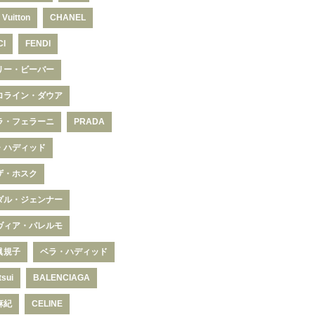
 Vuitton
CHANEL
CI
FENDI
リー・ビーバー
ロライン・ダウア
ラ・フェラーニ
PRADA
・ハディッド
ザ・ホスク
ダル・ジェンナー
ヴィア・パレルモ
眞規子
ベラ・ハディッド
tsui
BALENCIAGA
麻紀
CELINE