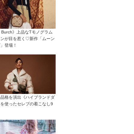
ry Burch》上品なTモノグラム
ーンが目を惹く♡新作「ムーン
グ」登場！
の品格を演出《ハイブランドダ
を使ったセレブの着こなし9