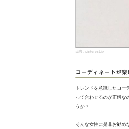
実録！海外ショップで買ってみた！
海外SHOP LIST
パーソナルショッパー指南書
出典 :
pinterest.jp
コーディネートが楽
トレンドを意識したコー
って合わせるのが正解な
うか？
そんな女性に是非お勧め