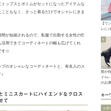
にトップスとボトムがセットになったアイテムな
むこともなく、さっと着るだけでオシャレにきま
【ワン
レに♪
時間が短縮されるので、私服で出勤する女性の忙
も活用できてコーディネートの幅も広げてくれ
です☆
ップのオシャレなコーディネートと、有名人のス
雨が待
♪
ド×レ
のお
とミニスカートにハイエンドなクロス
キー
せて
レオ