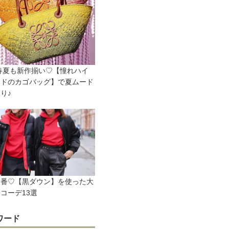
2春夏も新作揃い♡【憧れハイ
ンドのカゴバッグ】で夏ムード
り♪
定番♡【黒ダウン】を使った大
コーデ13選
ワード