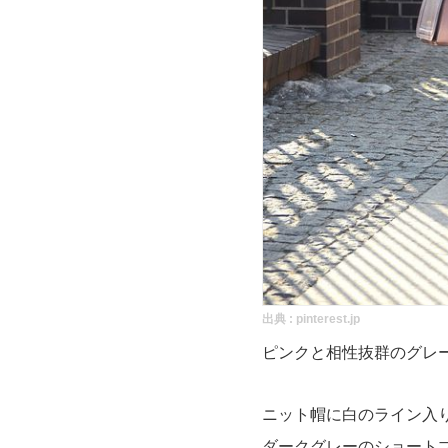
出典 :
pinterest.jp
ピンクと相性抜群のグレ
ニット帽に白のライン入
ダークグレーのショート