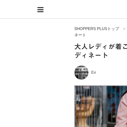
Menu
HOME
SHOPPERS PLUSトップ
shoppers+とは？
ネート
34歳独身OLバイマ実践記
大人レディが着
ディネート
無在庫で自由気ままに稼ぐ！バイマ実践記
ファッショントレンドを発信！SP通信
Eri
BUYMAで人気のブランド
BUYMAの売れ筋商品
バイマの疑問に現役パーソナルショッパーが答えてみた
バイマ活動の疑問に売れっ子現役バイヤーが答えてみた