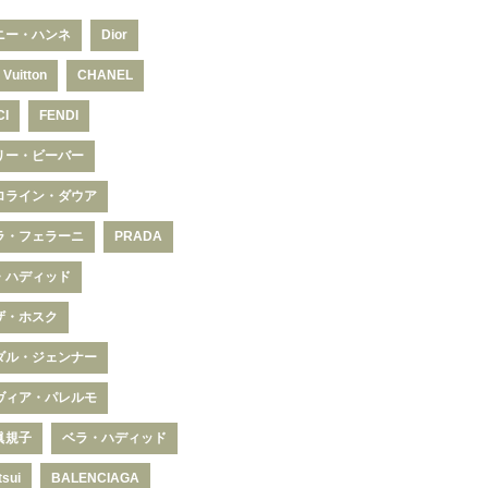
ニー・ハンネ
Dior
 Vuitton
CHANEL
CI
FENDI
リー・ビーバー
ロライン・ダウア
ラ・フェラーニ
PRADA
・ハディッド
ザ・ホスク
ダル・ジェンナー
ヴィア・パレルモ
眞規子
ベラ・ハディッド
tsui
BALENCIAGA