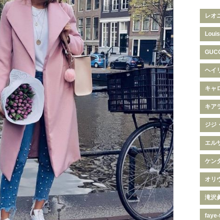
レオ
Louis
GUC
ヘイ
キャ
キア
ジジ
エル
ケン
オリ
滝沢
faye-