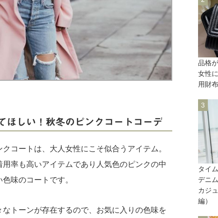
品格
女性
用財
てほしい！秋冬のピンクコートコーデ
ンクコートは、大人女性にこそ似合うアイテム。
着用率も高いアイテムであり人気色のピンクの中
タイム
デニム
い色味のコートです。
カジュ
編）
々なトーンが存在するので、お気に入りの色味を