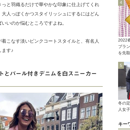
さっと羽織るだけで華やかな印象に仕上げてくれ
、大人っぽくかつスタイリッシュにするにはどん
ばいいのか悩むところですよね。
202
が着こなす淡いピンクコートスタイルと、有名人
ブラ
ます♪
を先取
トとパール付きデニムを白スニーカー
冬の
人女子
キー