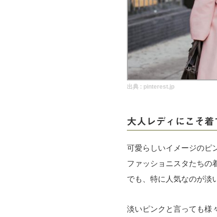
実録！海外ショップで買ってみた！
海外SHOP LIST
パーソナルショッパー指南書
出典 :
pinterest.jp
大人レディにこそ着
可愛らしいイメージのピ
ファッショニスタたちの
でも、特に人気なのが淡
淡いピンクと言っても様