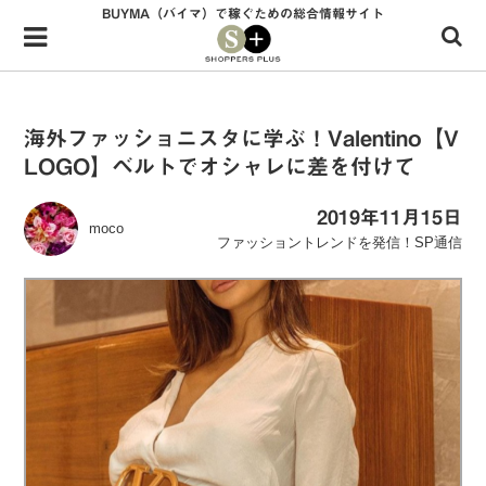
BUYMA（バイマ）で稼ぐための総合情報サイト
Menu
HOME
shoppers+とは？
海外ファッショニスタに学ぶ！Valentino【V
LOGO】ベルトでオシャレに差を付けて
34歳独身OLバイマ実践記
無在庫で自由気ままに稼ぐ！バイマ実践記
2019年11月15日
moco
ファッショントレンドを発信！SP通信
ファッショントレンドを発信！SP通信
BUYMAで人気のブランド
BUYMAの売れ筋商品
バイマの疑問に現役パーソナルショッパーが答えてみた
バイマ活動の疑問に売れっ子現役バイヤーが答えてみた