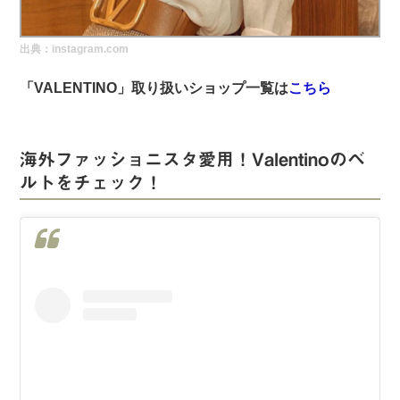
実録！海外ショップで買ってみた！
出典：instagram.com
海外SHOP LIST
「VALENTINO」取り扱いショップ一覧は
こちら
パーソナルショッパー指南書
海外ファッショニスタ愛用！Valentinoのベ
ルトをチェック！