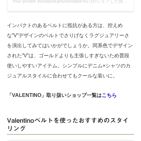
Your private Boutique(@luxshopper4u7)がシェアした投稿
–
20
インパクトのあるベルトに抵抗がある方は、控えめ
な”V”デザインのベルトでさりげなくラグジュアリーさ
を演出してみてはいかがでしょうか。同系色でデザイン
された”V”は、ゴールドよりも主張しすぎないため普段
使いしやすいアイテム。シンプルにデニム×シャツのカ
ジュアルスタイルに合わせてもクールな装いに。
「VALENTINO」取り扱いショップ一覧は
こちら
Valentinoベルトを使ったおすすめのスタイ
リング