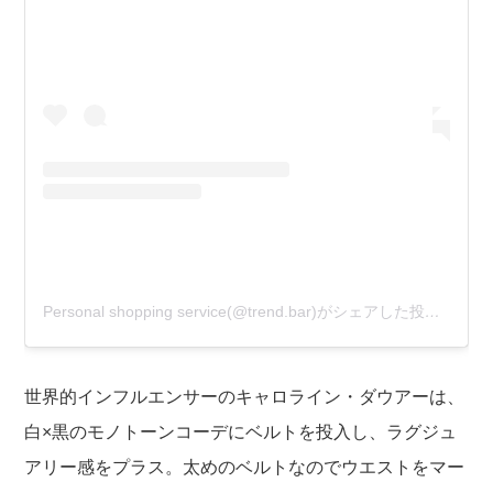
Personal shopping service(@trend.bar)がシェアした投稿
–
201
世界的インフルエンサーのキャロライン・ダウアーは、
白×黒のモノトーンコーデにベルトを投入し、ラグジュ
アリー感をプラス。太めのベルトなのでウエストをマー