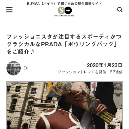
BUYMA（バイマ）で稼ぐための総合情報サイト
Menu
HOME
shoppers+とは？
ファッショニスタが注目するスポーティかつ
クラシカルなPRADA「ボウリングバッグ」
34歳独身OLバイマ実践記
をご紹介♪
無在庫で自由気ままに稼ぐ！バイマ実践記
2020年1月23日
Eri
ファッショントレンドを発信！SP通信
ファッショントレンドを発信！SP通信
BUYMAで人気のブランド
BUYMAの売れ筋商品
バイマの疑問に現役パーソナルショッパーが答えてみた
バイマ活動の疑問に売れっ子現役バイヤーが答えてみた