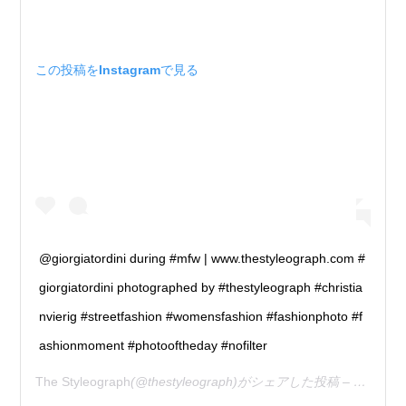
この投稿をInstagramで見る
@giorgiatordini during #mfw | www.thestyleograph.com #
giorgiatordini photographed by #thestyleograph #christia
nvierig #streetfashion #womensfashion #fashionphoto #f
ashionmoment #photooftheday #nofilter
The Styleograph
(@thestyleograph)がシェアした投稿 –
2020年