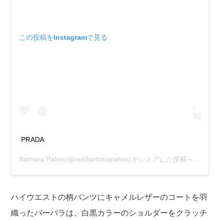
この投稿をInstagramで見る
PRADA
Barbara Palvin
(@realbarbarapalvin)がシェアした投稿 –
2020年
ハイウエストの柄パンツにキャメルレザーのコートを羽
織ったバーバラは、白黒カラーのショルダーをクラッチ