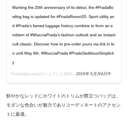
Marking the 20th anniversary of its debut, the #PradaBo
wling bag is updated for #PradaResort20. Sport utility an
d #Prada’s famed luggage history combine to form an e
mblem of #MiucciaPrada’s fashion outlook and an instant
cult classic. Discover how to pre-order yours via link in bi
o until May 6th. #MiucciaPrada #PradaSeditiousSimplicit
y
Prada
(@prada)がシェアした投稿 –
2019年 5月月4日午前11時01分PDT
鮮やかなレッドにホワイトのトリムが際立つバッグは、
モダンな色合いが魅力でありコーディネートのアクセン
トに最適。