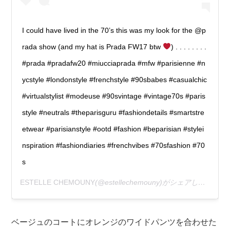
I could have lived in the 70’s this was my look for the @p
rada show (and my hat is Prada FW17 btw
) . . . . . . . .
#prada #pradafw20 #miucciaprada #mfw #parisienne #n
ycstyle #londonstyle #frenchstyle #90sbabes #casualchic
#virtualstylist #modeuse #90svintage #vintage70s #paris
style #neutrals #theparisguru #fashiondetails #smartstre
etwear #parisianstyle #ootd #fashion #beparisian #stylei
nspiration #fashiondiaries #frenchvibes #70sfashion #70
s
ESTELLE CHEMOUNY
(@estellechemouny)がシェアした投稿 –
ベージュのコートにオレンジのワイドパンツを合わせた