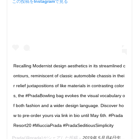
この投稿をInstagramで見る
Recalling Modernist design aesthetics in its streamlined c
ontours, reminiscent of classic automobile chassis in thei
r relief juxtapositions of like materials in contrasting color
s, the #PradaBowling bag evokes the visual vocabulary o
f both fashion and a wider design language. Discover ho
w to pre-order yours via link in bio until May 6th. #Prada
Resort20 #MiucciaPrada #PradaSeditiousSimplicity
Prada
(@prada)がシェアした投稿 –
2019年 5月月4日午後3時00分PDT