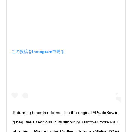
この投稿をInstagramで見る
Returning to certain forms, like the original #PradaBowlin
g bag, feels seditious in its simplicity. Discover more via li
nk in bio. – Photography @willyvanderperre Styling #Olivi