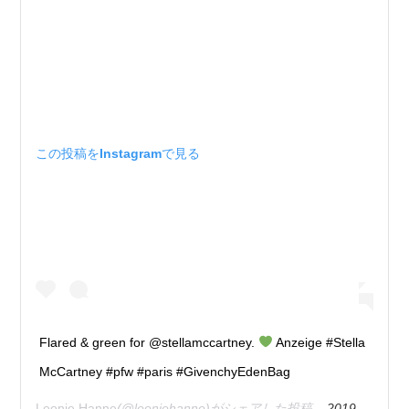
この投稿をInstagramで見る
Flared & green for @stellamccartney.
Anzeige #Stella
McCartney #pfw #paris #GivenchyEdenBag
Leonie Hanne
(@leoniehanne)がシェアした投稿 –
2019年10月月2日午後1時55分PDT