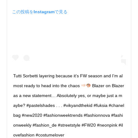
この投稿をInstagramで見る
Tutti Sorbetti layering because it’s FW season and I’m al
most ready to head into the chaos
Blazer on Blazer
as a new statement… Absolutely yes, or maybe just a m
aybe? #pastelshades . . . #vikyandthekid #fuksia #chanel
bag #new2020 #fashionweektrends #fashionnova #fashi
onweekly #fashion_de #streetstyle #FW20 #neonpink #il
ovefashion #costumelover