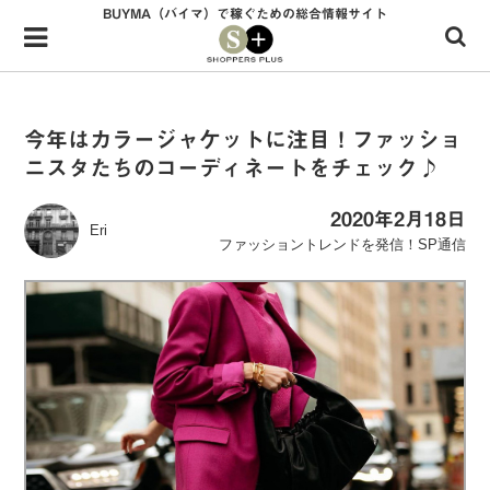
BUYMA（バイマ）で稼ぐための総合情報サイト
Menu
HOME
shoppers+とは？
今年はカラージャケットに注目！ファッショ
ニスタたちのコーディネートをチェック♪
34歳独身OLバイマ実践記
無在庫で自由気ままに稼ぐ！バイマ実践記
2020年2月18日
Eri
ファッショントレンドを発信！SP通信
ファッショントレンドを発信！SP通信
BUYMAで人気のブランド
BUYMAの売れ筋商品
バイマの疑問に現役パーソナルショッパーが答えてみた
バイマ活動の疑問に売れっ子現役バイヤーが答えてみた