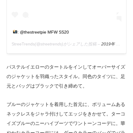
: @thestreetpie MFW SS20
StreeTrends
(@streetrends)がシェアした投稿 –
2019年 9月月20日午前3時58分PDT
パステルイエローのタートルをインしてオーバーサイズ
のジャケットを羽織ったスタイル。同色のタイツに、足
元とバッグはブラックで引き締めて。
ブルーのジャケットを着用した首元に、ボリュームある
ネックレスをジャラ付けしてエッジをきかせて。ターコ
イズブルーのニーハイブーツでワントーンコーデに。華
やかなカラーコーデには、ダークカラーのバッグでバラ