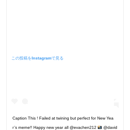
この投稿をInstagramで見る
Caption This ! Failed at twining but perfect for New Yea
r’s meme!! Happy new year all @evachen212
@david