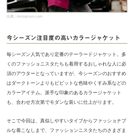
実録！海外ショップで買ってみた！
出典 :
instagram.com
海外SHOP LIST
パーソナルショッパー指南書
今シーズン注目度の高いカラージャケット
毎シーズン人気であり定番のテーラードジャケット。多
くのファッショニスタたちも着用するおしゃれな人に必
須のアウターとなっていますが、今シーズンのおすすめ
はダークトーンよりもビビットな色味やくすみ系などの
カラーアイテム。派手な印象のあるカラージャケット
も、合わせ方次第でモダンな装いに仕上がります。
そこで今回は、真似しやすいタイプからファッショナブ
ルな着こなしまで、ファッションニスタたちのさまざま