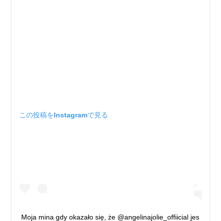
この投稿をInstagramで見る
Moja mina gdy okazało się, że @angelinajolie_offiicial jes