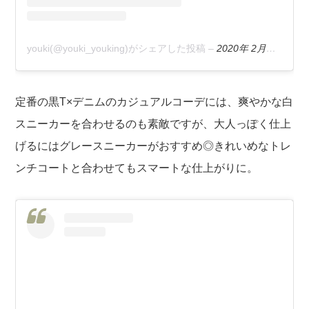
youki(@youki_youking)がシェアした投稿
–
2020年 2月月9日午後3時04分PST
定番の黒T×デニムのカジュアルコーデには、爽やかな白
スニーカーを合わせるのも素敵ですが、大人っぽく仕上
げるにはグレースニーカーがおすすめ◎きれいめなトレ
ンチコートと合わせてもスマートな仕上がりに。