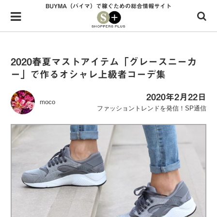
BUYMA（バイマ）で稼ぐための総合情報サイト
Menu
HOME
shoppers+とは？
2020春夏マストアイテム「グレースニーカ
ー」で作るオシャレ上級者コーデ集
34歳独身OLバイマ実践記
無在庫で自由気ままに稼ぐ！バイマ実践記
2020年2月22日
moco
ファッショントレンドを発信！SP通信
ファッショントレンドを発信！SP通信
BUYMAで人気のブランド
BUYMAの売れ筋商品
バイマの疑問に現役パーソナルショッパーが答えてみた
バイマ活動の疑問に売れっ子現役バイヤーが答えてみた