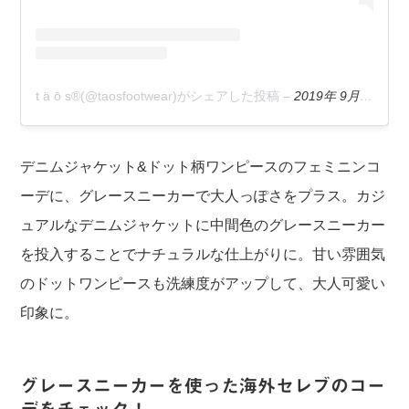
t ä ō s®(@taosfootwear)がシェアした投稿
–
2019年 9月月7日午前10時49分PDT
デニムジャケット&ドット柄ワンピースのフェミニンコ
ーデに、グレースニーカーで大人っぽさをプラス。カジ
ュアルなデニムジャケットに中間色のグレースニーカー
を投入することでナチュラルな仕上がりに。甘い雰囲気
のドットワンピースも洗練度がアップして、大人可愛い
印象に。
グレースニーカーを使った海外セレブのコー
デをチェック！