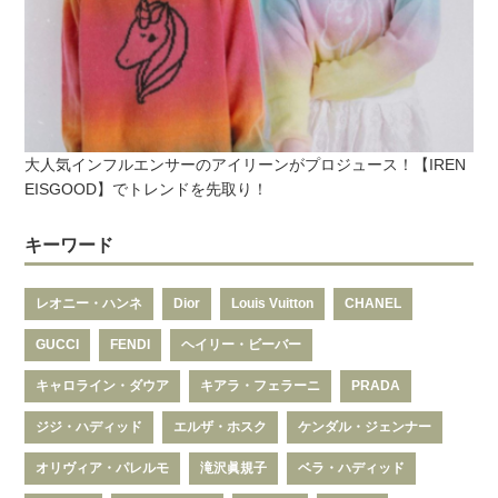
大人気インフルエンサーのアイリーンがプロジュース！【IREN
EISGOOD】でトレンドを先取り！
キーワード
レオニー・ハンネ
Dior
Louis Vuitton
CHANEL
GUCCI
FENDI
ヘイリー・ビーバー
キャロライン・ダウア
キアラ・フェラーニ
PRADA
ジジ・ハディッド
エルザ・ホスク
ケンダル・ジェンナー
オリヴィア・パレルモ
滝沢眞規子
ベラ・ハディッド