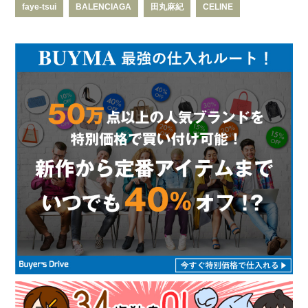
faye-tsui
BALENCIAGA
田丸麻紀
CELINE