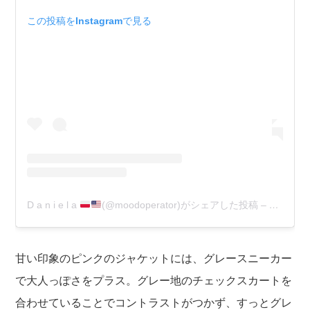
この投稿をInstagramで見る
D a n i e l a
(@moodoperator)がシェアした投稿
–
2017年
甘い印象のピンクのジャケットには、グレースニーカー
で大人っぽさをプラス。グレー地のチェックスカートを
合わせていることでコントラストがつかず、すっとグレ