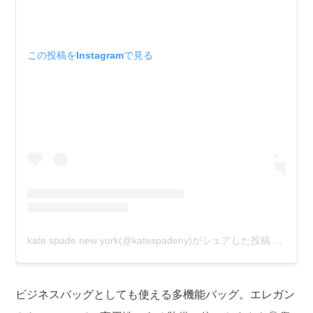
この投稿をInstagramで見る
kate spade new york(@katespadeny)がシェアした投稿
–
2020
ビジネスバッグとしても使える多機能バッグ。エレガン