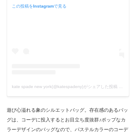
この投稿をInstagramで見る
kate spade new york(@katespadeny)がシェアした投稿
–
2020
遊び心溢れる象のシルエットバッグ。存在感のあるバッ
グは、コーデに投入するとお目立ち度抜群♪ポップなカ
ラーデザインのバッグなので、パステルカラーのコーデ