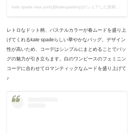
kate spade new york(@katespadeny)がシェアした投稿
–
2020
レトロなドット柄、パステルカラーが春ムードを盛り上
げてくれるkate spadeらしい華やかなバッグ。デザイン
性が高いため、コーデはシンプルにまとめることでバッ
グの魅力が引き立ちます。白のワンピースのフェミニン
コーデに合わせてロマンティックなムードを盛り上げて
♪