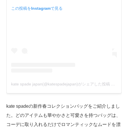
この投稿をInstagramで見る
kate spade japan(@katespadejapan)がシェアした投稿
–
2020
kate spadeの新作春コレクションバッグをご紹介しまし
た。どのアイテムも華やかさと可愛さを持つバッグは、
コーデに取り入れるだけでロマンティックなムードを漂