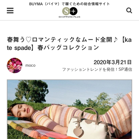
BUYMA（バイマ）で稼ぐための総合情報サイト
Menu
HOME
shoppers+とは？
春舞う♡ロマンティックなムード全開♪【ka
te spade】春バッグコレクション
34歳独身OLバイマ実践記
無在庫で自由気ままに稼ぐ！バイマ実践記
2020年3月21日
moco
ファッショントレンドを発信！SP通信
ファッショントレンドを発信！SP通信
BUYMAで人気のブランド
BUYMAの売れ筋商品
バイマの疑問に現役パーソナルショッパーが答えてみた
バイマ活動の疑問に売れっ子現役バイヤーが答えてみた