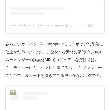
kate spade japan(@katespadejapan)がシェアした投稿
–
2020
春らしいカゴバッグをkate spadeらしくポップな印象に
仕上がた2wayバッグ。しなやかな素材の籐(ラタン)×ス
ムースレザーの異素材MIXでカジュアルなだけではな
く、デイリーにもオシャレに持てるバッグ。白×ブルー
の配色で、夏ムードを引き立てる爽やかなバッグです。