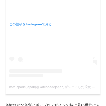
この投稿をInstagramで見る
kate spade japan(@katespadejapan)がシェアした投稿
–
2020
色鮮やかな色彩とポップなデザインで特に若い世代に人