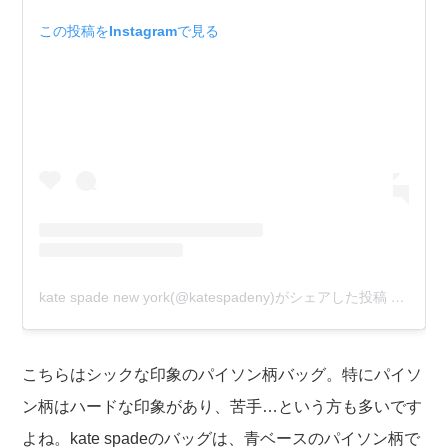
この投稿をInstagramで見る
kate spade new york(@katespadeny)がシェアした投稿
–
2020
こちらはシックな印象のパイソン柄バッグ。特にパイソ
ン柄はハードな印象があり、苦手…という方も多いです
よね。kate spadeのバッグは、青ベースのパイソン柄で