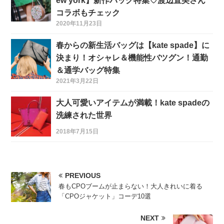
ew york】新作バッグ特集♡渡辺直美さん
コラボもチェック
2020年11月23日
春からの新生活バッグは【kate spade】に
決まり！オシャレ＆機能性バツグン！通勤
＆通学バッグ特集
2021年3月22日
大人可愛いアイテムが満載！kate spadeの
洗練された世界
2018年7月15日
PREVIOUS
春もCPOブームが止まらない！大人きれいに着る
「CPOジャケット」コーデ10選
NEXT