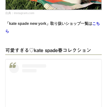
実録！海外ショップで買ってみた！
出典：instagram.com
海外SHOP LIST
「kate spade new york」取り扱いショップ一覧は
こち
パーソナルショッパー指南書
ら
可愛すぎる♡kate spade春コレクション