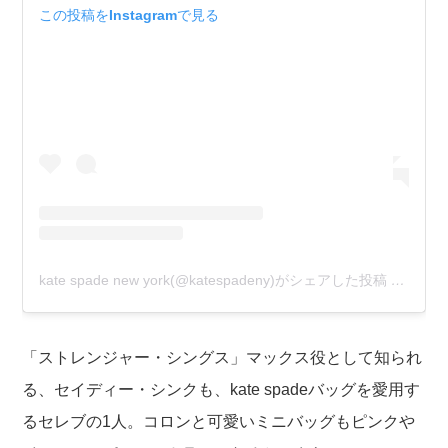
この投稿をInstagramで見る
kate spade new york(@katespadeny)がシェアした投稿
–
2020
「ストレンジャー・シングス」マックス役として知られ
る、セイディー・シンクも、kate spadeバッグを愛用す
るセレブの1人。コロンと可愛いミニバッグもピンクや