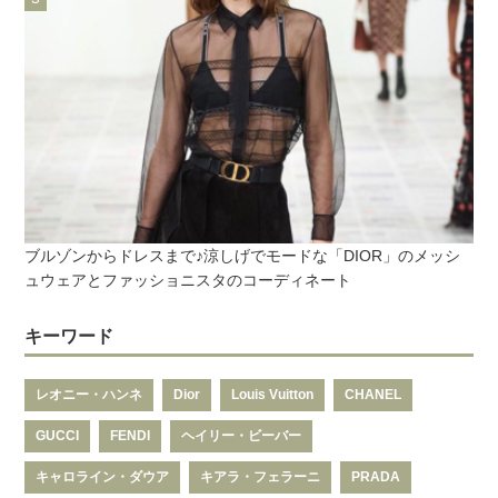
ブルゾンからドレスまで♪涼しげでモードな「DIOR」のメッシ
ュウェアとファッショニスタのコーディネート
キーワード
レオニー・ハンネ
Dior
Louis Vuitton
CHANEL
GUCCI
FENDI
ヘイリー・ビーバー
キャロライン・ダウア
キアラ・フェラーニ
PRADA