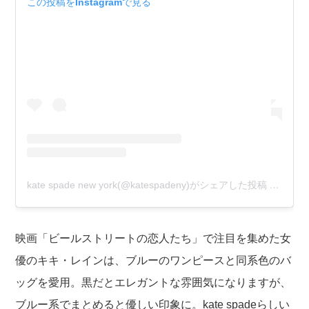
この投稿をInstagramで見る
kate spade new york(@katespadeny)がシェアした投稿
–
2019
映画「ビールストリートの恋人たち」で注目を集めた女
優のキキ・レインは、ブルーのワンピースと同系色のバ
ッグを愛用。黒だとエレガントな雰囲気になりますが、
ブルー系でまとめると優しい印象に。kate spadeらしい