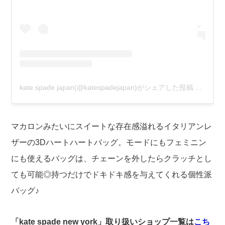
kate spade japan(@katespadejapan)がシェアした投稿
–
2020
マカロンみたいにスイートな存在感溢れるイタリアンレ
ザーの3Dハートハートバッグ。モードにもフェミニン
にも使えるバッグは、チェーンを外したらクラッチとし
ても可能◎持つだけでドキドキ感を与えてくれる個性派
バッグ♪
「kate spade new york」取り扱いショップ一覧は
こち