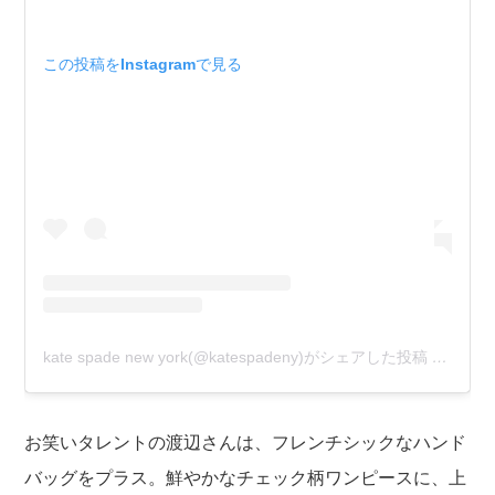
この投稿をInstagramで見る
kate spade new york(@katespadeny)がシェアした投稿
–
2020
お笑いタレントの渡辺さんは、フレンチシックなハンド
バッグをプラス。鮮やかなチェック柄ワンピースに、上