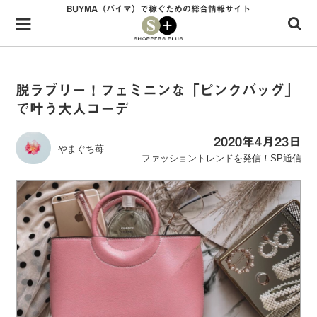
BUYMA（バイマ）で稼ぐための総合情報サイト
Menu
HOME
shoppers+とは？
脱ラブリー！フェミニンな「ピンクバッグ」
で叶う大人コーデ
34歳独身OLバイマ実践記
無在庫で自由気ままに稼ぐ！バイマ実践記
2020年4月23日
やまぐち苺
ファッショントレンドを発信！SP通信
ファッショントレンドを発信！SP通信
BUYMAで人気のブランド
BUYMAの売れ筋商品
バイマの疑問に現役パーソナルショッパーが答えてみた
バイマ活動の疑問に売れっ子現役バイヤーが答えてみた