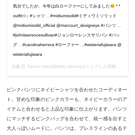
気分でしたが、今年は白ローファーにしてみました
* *
outfit☆↓ #シャツ …#midiumisolid#ミディウミソリッド
@midiumisolid_official @marcourt_designeye #パンツ …
#johnlawrencesullivan#ジョンローレンスサリバン #バッ
グ …#carolinaherrera #ローファー …#wisteriafujiwara @
wisteriafujiwara
佐藤 匠 Takumi Sato
(@hello_takumi)がシェアした投稿 –
2020
ピンクパンツにネイビーシャツを合わせたコーディネー
ト。甘めな印象のピンクカラーも、ネイビーカラーのア
イテムと合わせると上品な印象に仕上がります。パンツ
にマッチするピンクバッグを合わせて、統一感を出すと
大人っぽいムードに。パンツは、プレスラインのあるテ