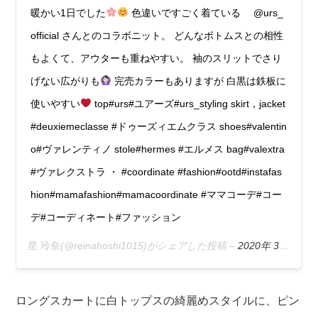
暖かい1日でした
色違いですごく着ている @urs_
official さんとのコラボニット。 どんなボトムスとの相性
もよくて、アウターも重ねやすい。 袖のスリットでさり
げない広がりも
完売カラーもありますが 白黒は鉄板に
使いやすい
top#urs#ユアーズ#urs_styling skirt，jacket
#deuxiemeclasse #ドゥーズィエムクラス shoes#valentin
o#ヴァレンティノ stole#hermes #エルメス bag#valextra
#ヴァレクストラ ・ #coordinate #fashion#ootd#instafas
hion#mamafashion#mamacoordinate #ママコーデ#コー
デ#コーディネート#ファッション
星 玲奈
(@reinahoshi1015)がシェアした投稿 –
2020年 3月月9日午前5時56分PDT
ロングスカートに白トップスの綺麗めスタイルに、ピン