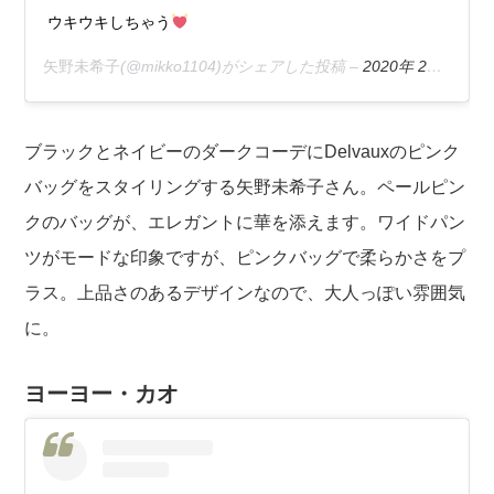
ウキウキしちゃう
矢野未希子
(@mikko1104)がシェアした投稿 –
2020年 2月月20日午後7時54分PST
ブラックとネイビーのダークコーデにDelvauxのピンク
バッグをスタイリングする矢野未希子さん。ペールピン
クのバッグが、エレガントに華を添えます。ワイドパン
ツがモードな印象ですが、ピンクバッグで柔らかさをプ
ラス。上品さのあるデザインなので、大人っぽい雰囲気
に。
ヨーヨー・カオ