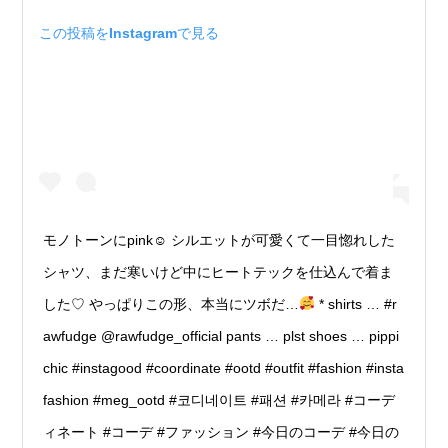
この投稿をInstagramで見る
モノトーンにpink☺︎ シルエットが可愛くて一目惚れした
シャツ、まだ寒いけど中にヒートテックを仕込んで着ま
した♡ やっぱりこの形、本当にツボだ…
* shirts … #r
awfudge @rawfudge_official pants … plst shoes … pippi
chic #instagood #coordinate #ootd #outfit #fashion #insta
fashion #meg_ootd #코디네이트 #패션 #카메라 #コーデ
ィネート #コーデ #ファッション #今日のコーデ #今日の