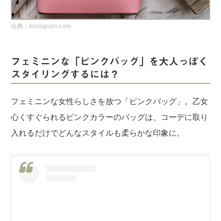
実録！海外ショップで買ってみた！
出典：instagram.com
海外SHOP LIST
パーソナルショッパー指南書
フェミニンな「ピンクバッグ」を大人っぽく
スタイリングするには？
フェミニンな女性らしさを放つ「ピンクバッグ」。乙女
心くすぐられるピンクカラーのバッグは、コーデに取り
入れるだけでどんなスタイルも柔らかな印象に。