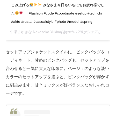
こみ上げる
みなさま今日もいちにちお疲れ様でし
た
・ #fashion #code #coordinate #setup #techichi
#akte #rustal #casualstyle #photo #model #spring
中瀬古ゆきな Nakaseko Yukina
(@yuch1129)がシェアした投稿 –
セットアップジャケットスタイルに、ピンクバッグをコ
ーディネート。甘めのピンクバッグも、セットアップを
合わせると一気に大人な印象に。ベージュのような淡い
カラーのセットアップを選ぶと、ピンクバッグが浮かず
に馴染みます。甘辛ミックスが好バランスなおしゃれコ
ーデです。