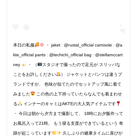
本日の私服
・ jaket : @rustal_official camisole : @a
kte_official pants : @techichi_official bag : @stellamccart
ney
・ （
スタジオで撮ったので足元が スリッパな
ことをお許しください
） ジャケットとパンツは違うブ
ランドですが、 色味が似てたのでセットアップ風に着て
みました
この色の上下持っていたらなんでも着まわせ
る
インナーのキャミはAKTEの大人気アイテムです
・ 今日は朝から夕方まで撮影して、 18時にお夕飯作って
お風呂入って21時。 もう寝る支度ができているという 奇
跡が起こっています
久しぶりの健康タイムに喜びが