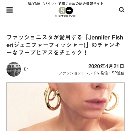
BUYMA（バイマ）で稼ぐための総合情報サイト
Menu
HOME
shoppers+とは？
ファッショニスタが愛用する「Jennifer Fish
er(ジェニファーフィッシャー)」のチャンキ
34歳独身OLバイマ実践記
ーなフープピアスをチェック！
無在庫で自由気ままに稼ぐ！バイマ実践記
2020年4月21日
Eri
ファッショントレンドを発信！SP通信
ファッショントレンドを発信！SP通信
BUYMAで人気のブランド
BUYMAの売れ筋商品
バイマの疑問に現役パーソナルショッパーが答えてみた
バイマ活動の疑問に売れっ子現役バイヤーが答えてみた