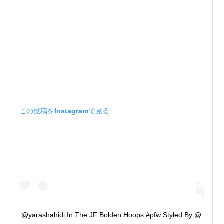
この投稿をInstagramで見る
@yarashahidi In The JF Bolden Hoops #pfw Styled By @