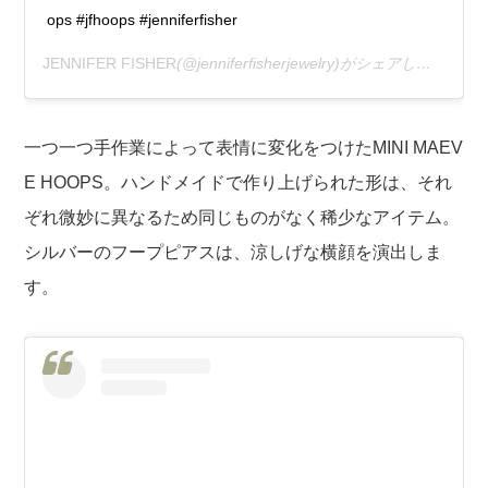
ops #jfhoops #jenniferfisher
JENNIFER FISHER
(@jenniferfisherjewelry)がシェアした投稿 –
一つ一つ手作業によって表情に変化をつけたMINI MAEV
E HOOPS。ハンドメイドで作り上げられた形は、それ
ぞれ微妙に異なるため同じものがなく稀少なアイテム。
シルバーのフープピアスは、涼しげな横顔を演出しま
す。