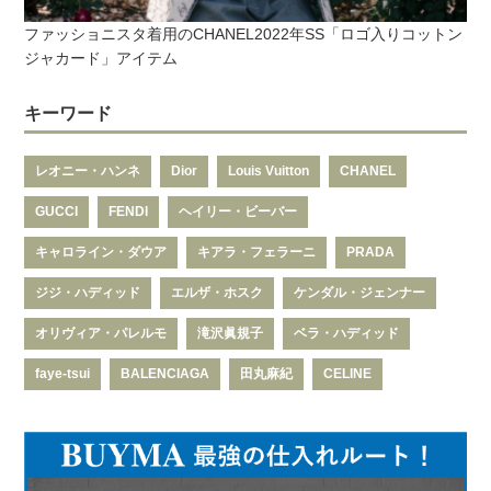
ファッショニスタ着用のCHANEL2022年SS「ロゴ入りコットン
ジャカード」アイテム
キーワード
レオニー・ハンネ
Dior
Louis Vuitton
CHANEL
GUCCI
FENDI
ヘイリー・ビーバー
キャロライン・ダウア
キアラ・フェラーニ
PRADA
ジジ・ハディッド
エルザ・ホスク
ケンダル・ジェンナー
オリヴィア・パレルモ
滝沢眞規子
ベラ・ハディッド
faye-tsui
BALENCIAGA
田丸麻紀
CELINE