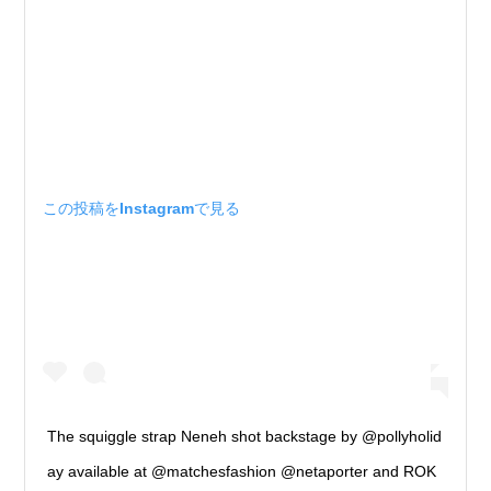
この投稿をInstagramで見る
The squiggle strap Neneh shot backstage by @pollyholid
ay available at @matchesfashion @netaporter and ROK