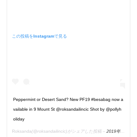
この投稿をInstagramで見る
Peppermint or Desert Sand? New PF19 #besabag now a
vailable in 9 Mount St @roksandailincic Shot by @pollyh
oliday
Roksanda
(@roksandailincic)がシェアした投稿 –
2019年 6月月28日午前1時58分PDT