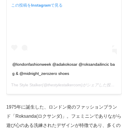
この投稿をInstagramで見る
@londonfashionweek @adakokosar @roksandailincic ba
g & @midnight_zerozero shoes
The Style Stalker
(@thestylestalkercom)がシェアした投稿 –
20
1975年に誕生した、ロンドン発のファッションブラン
ド「Roksanda(ロクサンダ)」。フェミニンでありながら
遊び心のある洗練されたデザインが特徴であり、多くの