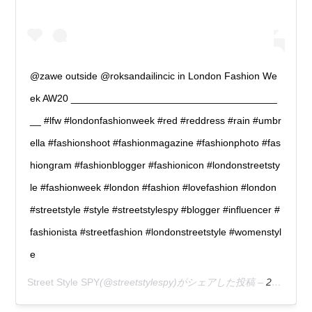
@zawe outside @roksandailincic in London Fashion We
ek AW20 _____________________________________
__ #lfw #londonfashionweek #red #reddress #rain #umbr
ella #fashionshoot #fashionmagazine #fashionphoto #fas
hiongram #fashionblogger #fashionicon #londonstreetsty
le #fashionweek #london #fashion #lovefashion #london
#streetstyle #style #streetstylespy #blogger #influencer #
fashionista #streetfashion #londonstreetstyle #womenstyl
e
Street Style SPY
(@streetstylespy)がシェアした投稿 –
2020年 2月月21日午前6時36分PST