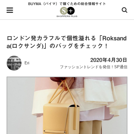
BUYMA（バイマ）で稼ぐための総合情報サイト
Menu
HOME
shoppers+とは？
ロンドン発カラフルで個性溢れる「Roksand
a(ロクサンダ)」のバッグをチェック！
34歳独身OLバイマ実践記
無在庫で自由気ままに稼ぐ！バイマ実践記
2020年4月30日
Eri
ファッショントレンドを発信！SP通信
ファッショントレンドを発信！SP通信
BUYMAで人気のブランド
BUYMAの売れ筋商品
バイマの疑問に現役パーソナルショッパーが答えてみた
バイマ活動の疑問に売れっ子現役バイヤーが答えてみた