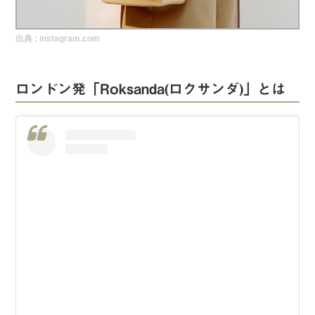
実録！海外ショップで買ってみた！
出典 :
instagram.com
海外SHOP LIST
パーソナルショッパー指南書
ロンドン発「Roksanda(ロクサンダ)」とは