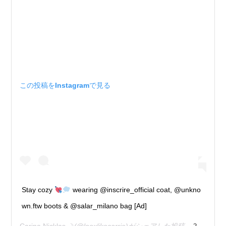
この投稿をInstagramで見る
Stay cozy
wearing @inscrire_official coat, @unkno
wn.ftw boots & @salar_milano bag [Ad]