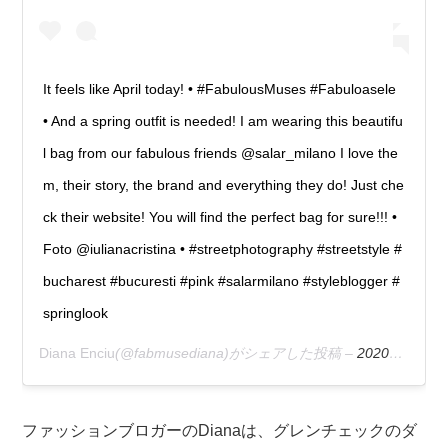
It feels like April today! • #FabulousMuses #Fabuloasele
• And a spring outfit is needed! I am wearing this beautifu
l bag from our fabulous friends @salar_milano I love the
m, their story, the brand and everything they do! Just che
ck their website! You will find the perfect bag for sure!!! •
Foto @iulianacristina • #streetphotography #streetstyle #
bucharest #bucuresti #pink #salarmilano #styleblogger #
springlook
Diana Enciu
(@fabmusediana)がシェアした投稿 –
2020年 3月月7日午前12時08分PST
ファッションブロガーのDianaは、グレンチェックのダ