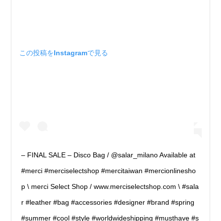
この投稿をInstagramで見る
– FINAL SALE – Disco Bag / @salar_milano Available at
#merci #merciselectshop #mercitaiwan #mercionlinesho
p \ merci Select Shop / www.merciselectshop.com \ #sala
r #leather #bag #accessories #designer #brand #spring
#summer #cool #style #worldwideshipping #musthave #s