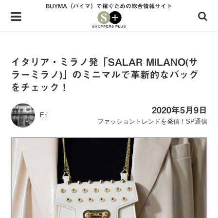
BUYMA（バイマ）で稼ぐための総合情報サイト
Menu
HOME
shoppers+とは？
イタリア・ミラノ発「SALAR MILANO(サ
ラーミラノ)」のミニマルで革新的なバッグ
34歳独身OLバイマ実践記
をチェック！
無在庫で自由気ままに稼ぐ！バイマ実践記
2020年5月9日
Eri
ファッショントレンドを発信！SP通信
ファッショントレンドを発信！SP通信
BUYMAで人気のブランド
BUYMAの売れ筋商品
バイマの疑問に現役パーソナルショッパーが答えてみた
バイマ活動の疑問に売れっ子現役バイヤーが答えてみた