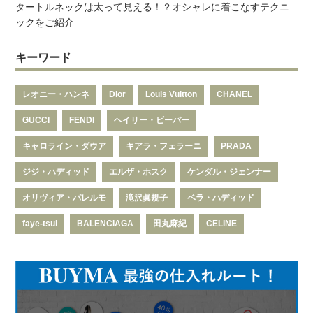
タートルネックは太って見える！？オシャレに着こなすテクニ
ックをご紹介
キーワード
レオニー・ハンネ
Dior
Louis Vuitton
CHANEL
GUCCI
FENDI
ヘイリー・ビーバー
キャロライン・ダウア
キアラ・フェラーニ
PRADA
ジジ・ハディッド
エルザ・ホスク
ケンダル・ジェンナー
オリヴィア・パレルモ
滝沢眞規子
ベラ・ハディッド
faye-tsui
BALENCIAGA
田丸麻紀
CELINE