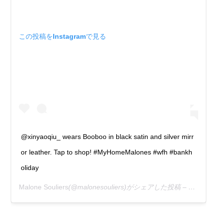
この投稿をInstagramで見る
@xinyaoqiu_ wears Booboo in black satin and silver mirr
or leather. Tap to shop! #MyHomeMalones #wfh #bankh
oliday
Malone Souliers
(@malonesouliers)がシェアした投稿 –
2020年