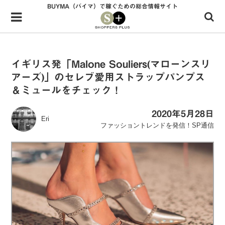
BUYMA（バイマ）で稼ぐための総合情報サイト
Menu
HOME
shoppers+とは？
イギリス発「Malone Souliers(マローンスリ
アーズ)」のセレブ愛用ストラップパンプス
34歳独身OLバイマ実践記
＆ミュールをチェック！
無在庫で自由気ままに稼ぐ！バイマ実践記
2020年5月28日
Eri
ファッショントレンドを発信！SP通信
ファッショントレンドを発信！SP通信
BUYMAで人気のブランド
BUYMAの売れ筋商品
バイマの疑問に現役パーソナルショッパーが答えてみた
バイマ活動の疑問に売れっ子現役バイヤーが答えてみた