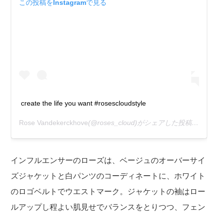
この投稿をInstagramで見る
create the life you want #rosescloudstyle
Rose Vandekerckhove
(@roses_cloud)がシェアした投稿 –
201
インフルエンサーのローズは、ベージュのオーバーサイ
ズジャケットと白パンツのコーディネートに、ホワイト
のロゴベルトでウエストマーク。ジャケットの袖はロー
ルアップし程よい肌見せでバランスをとりつつ、フェン