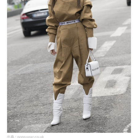
出典 :
popsugar.co.uk