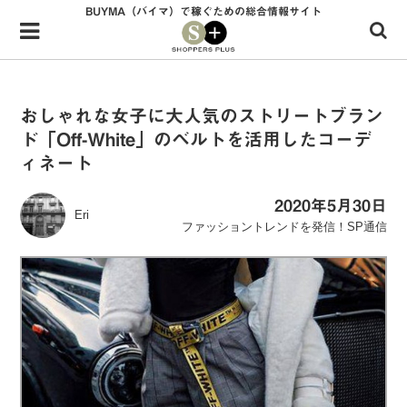
BUYMA（バイマ）で稼ぐための総合情報サイト
Menu
HOME
shoppers+とは？
おしゃれな女子に大人気のストリートブラン
ド「Off-White」のベルトを活用したコーデ
34歳独身OLバイマ実践記
ィネート
無在庫で自由気ままに稼ぐ！バイマ実践記
2020年5月30日
Eri
ファッショントレンドを発信！SP通信
ファッショントレンドを発信！SP通信
BUYMAで人気のブランド
BUYMAの売れ筋商品
バイマの疑問に現役パーソナルショッパーが答えてみた
バイマ活動の疑問に売れっ子現役バイヤーが答えてみた