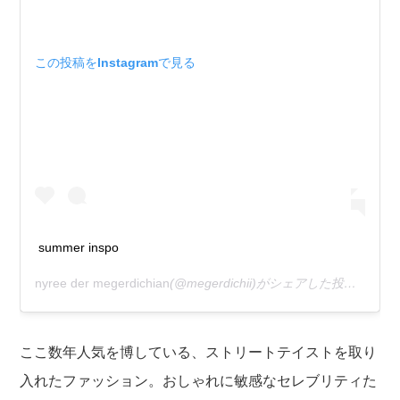
この投稿をInstagramで見る
summer inspo
nyree der megerdichian
(@megerdichii)がシェアした投稿 –
202
ここ数年人気を博している、ストリートテイストを取り
入れたファッション。おしゃれに敏感なセレブリティた