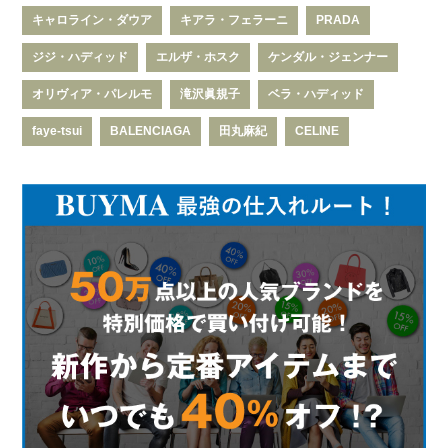
キャロライン・ダウア
キアラ・フェラーニ
PRADA
ジジ・ハディッド
エルザ・ホスク
ケンダル・ジェンナー
オリヴィア・パレルモ
滝沢眞規子
ベラ・ハディッド
faye-tsui
BALENCIAGA
田丸麻紀
CELINE