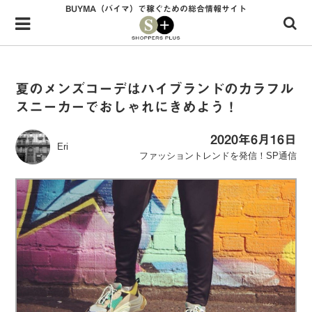
BUYMA（バイマ）で稼ぐための総合情報サイト
Menu
HOME
shoppers+とは？
夏のメンズコーデはハイブランドのカラフル
スニーカーでおしゃれにきめよう！
34歳独身OLバイマ実践記
無在庫で自由気ままに稼ぐ！バイマ実践記
2020年6月16日
Eri
ファッショントレンドを発信！SP通信
ファッショントレンドを発信！SP通信
BUYMAで人気のブランド
BUYMAの売れ筋商品
バイマの疑問に現役パーソナルショッパーが答えてみた
バイマ活動の疑問に売れっ子現役バイヤーが答えてみた