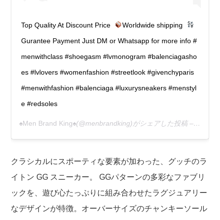
Top Quality At Discount Price ‬ ‪
Worldwide shipping ‬ ‪
Gurantee Payment Just DM or Whatsapp for more info #
menwithclass #shoegasm #lvmonogram #balenciagasho
es #lvlovers #womenfashion #streetlook #givenchyparis
#menwithfashion #balenciaga #luxurysneakers #menstyl
e #redsoles
♠️Men Brand King♠️
(@menbrandking)がシェアした投稿 –
2020
クラシカルにスポーティな要素が加わった、グッチのラ
イトン GG スニーカー。 GGパターンの多彩なファブリ
ックを、遊び心たっぷりに組み合わせたラグジュアリー
なデザインが特徴。オーバーサイズのチャンキーソール