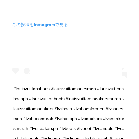
この投稿をInstagramで見る
#louisvuittonshoes #louisvuittonshoesmen #louisvuittons
hoesph #louisvuittonboots #louisvuittonsneakersmurah #
louisvuittonsneakers #lvshoes #lvshoesformen #lvshoes
men #lvshoesmurah #lvshoesph #lvsneakers #lvsneaker
smurah #lvsneakersph #lvboots #lvboot #lvsandals #lvsa
ndal #lvheels #lvslippers #lvslipper #lvstyle #lvph #never