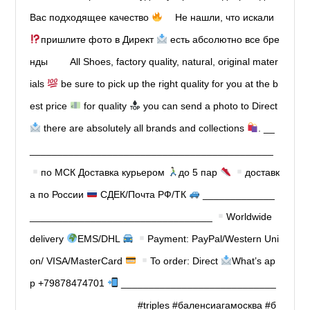
Вас подходящее качество
⠀ Не нашли, что искали
пришлите фото в Директ
есть абсолютно все бре
нды ⠀ ⠀ All Shoes, factory quality, natural, original mater
ials
be sure to pick up the right quality for you at the b
est price
for quality
you can send a photo to Direct
there are absolutely all brands and collections
. __
____________________________________________
по МСК Доставка курьером
до 5 пар
доставк
а по России
СДЕК/Почта РФ/ТК
_____________
_________________________________
Worldwide
delivery
EMS/DHL
Payment: PayPal/Western Uni
on/ VISA/MasterCard
To order: Direct
What’s ap
p +79878474701
____________________________
___________________ #triples #баленсиагамосква #б