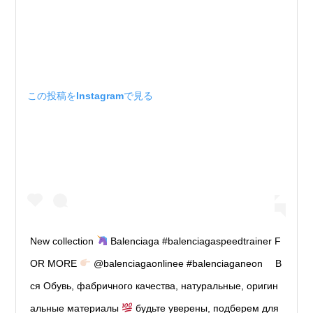
この投稿をInstagramで見る
New collection
Balenciaga #balenciagaspeedtrainer F
OR MORE
@balenciagaonlinee #balenciaganeon ⠀ В
ся Обувь, фабричного качества, натуральные, оригин
альные материалы
будьте уверены, подберем для