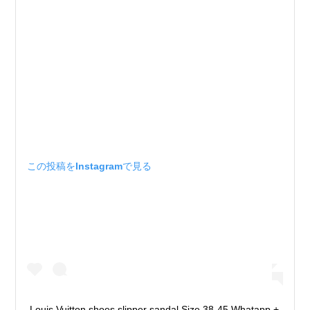
この投稿をInstagramで見る
Louis Vuitton shoes slipper sandal Size 38-45 Whatapp +