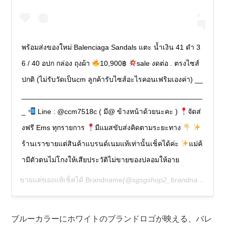
พร้อมส่งของใหม่ Balenciaga Sandals แตะ น้ำเงิน 41 ดำ 3
6 / 40 อปก กล่อง ถุงผ้า
10,900฿
sale งดต่อ . ตรงไซส์
ปกติ (ไม่รับวัดเป็นcm ลูกค้ารับไซส์อะไรคอนเฟริมเองค่า) __
_____________________________________________
_
Line : @ccm7518c ( มี@ ข้างหน้าด้วยนะคะ )
จัดส่
งฟรี Ems ทุกรายการ
มีแมสขับส่งคิดตามระยะทาง
ร้านเราขายแต่สินค้าแบรนด์เนมแท้เท่านั้นเช็คได้ค่ะ
แม่ค้
ามีตัวตนไม่โกงให้เสียประวัติไม่ขายของปลอมให้อาย
ขายแต่ของแท้เช็คได้ Brandname
(@sgsgshop2_brandname)がシェアした投稿 –
ブルーカラーにホワイトのブランドロゴが映える、バレ