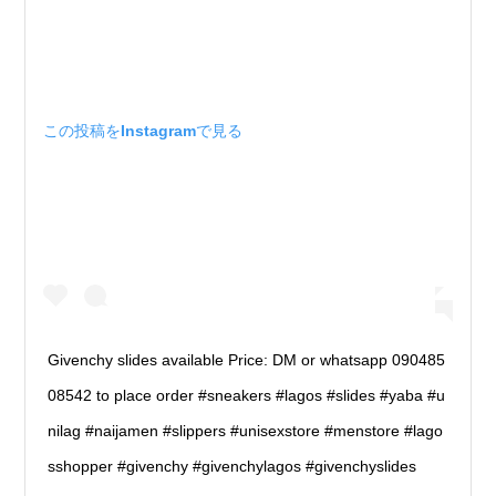
この投稿をInstagramで見る
Givenchy slides available Price: DM or whatsapp 090485
08542 to place order #sneakers #lagos #slides #yaba #u
nilag #naijamen #slippers #unisexstore #menstore #lago
sshopper #givenchy #givenchylagos #givenchyslides