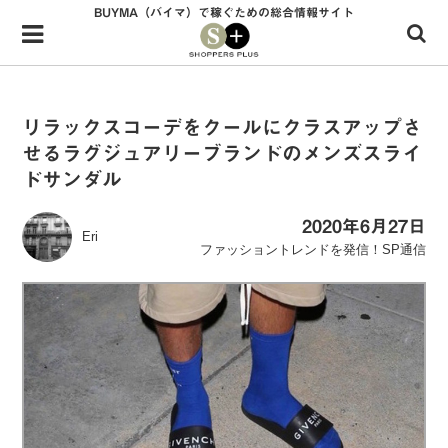
BUYMA（バイマ）で稼ぐための総合情報サイト
Menu
HOME
shoppers+とは？
リラックスコーデをクールにクラスアップさ
せるラグジュアリーブランドのメンズスライ
34歳独身OLバイマ実践記
ドサンダル
無在庫で自由気ままに稼ぐ！バイマ実践記
2020年6月27日
Eri
ファッショントレンドを発信！SP通信
ファッショントレンドを発信！SP通信
BUYMAで人気のブランド
BUYMAの売れ筋商品
バイマの疑問に現役パーソナルショッパーが答えてみた
バイマ活動の疑問に売れっ子現役バイヤーが答えてみた