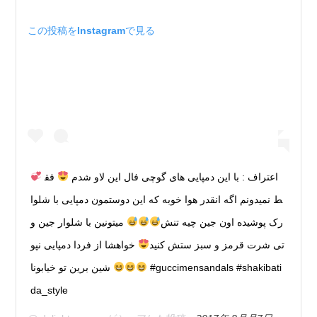
この投稿をInstagramで見る
اعتراف : با این دمپایی های گوچی فال این لاو شدم
فق
ط نمیدونم اگه انقدر هوا خوبه که این دوستمون دمپایی با شلوا
رک پوشیده اون جین چیه تنش
میتونین با شلوار جین و
تی شرت قرمز و سبز ستش کنید
خواهشا از فردا دمپایی نپو
شین برین تو خیابونا
#guccimensandals #shakibati
da_style