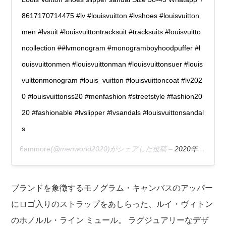
8617170714475 #lv #louisvuitton #lvshoes #louisvuitton
men #lvsuit #louisvuittontracksuit #tracksuits #louisvuitto
ncollection ##lvmonogram #monogramboyhoodpuffer #l
ouisvuittonmen #louisvuittonman #louisvuittonsuer #louis
vuittonmonogram #louis_vuitton #louisvuittoncoat #lv202
0 #louisvuittonss20 #menfashion #streetstyle #fashion20
20 #fashionable #lvslipper #lvsandals #louisvuittonsandal
s
6ammore
(@menworld2020)がシェアした投稿 –
2020年 5月月9日午前2時48分PDT
ブランドを象徴するモノグラム・キャンバスのアッパー
にロゴ入りのストラップをあしらった、ルイ・ヴィトン
のホノルル・ライン ミュール。 ラグジュアリーなデザ