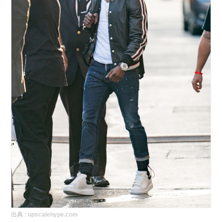
出典 :
upscalehype.com