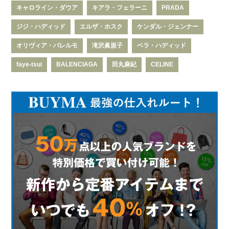
キャロライン・ダウア
キアラ・フェラーニ
PRADA
ジジ・ハディッド
エルザ・ホスク
ケンダル・ジェンナー
オリヴィア・パレルモ
滝沢眞規子
ベラ・ハディッド
faye-tsui
BALENCIAGA
田丸麻紀
CELINE