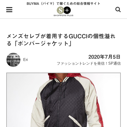
BUYMA（バイマ）で稼ぐための総合情報サイト
Menu
HOME
shoppers+とは？
メンズセレブが着用するGUCCIの個性溢れ
る「ボンバージャケット」
34歳独身OLバイマ実践記
無在庫で自由気ままに稼ぐ！バイマ実践記
2020年7月5日
Eri
ファッショントレンドを発信！SP通信
ファッショントレンドを発信！SP通信
BUYMAで人気のブランド
BUYMAの売れ筋商品
バイマの疑問に現役パーソナルショッパーが答えてみた
バイマ活動の疑問に売れっ子現役バイヤーが答えてみた