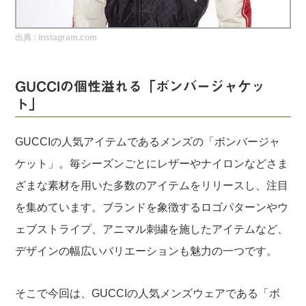
実録！海外ショップで買ってみた！
出典 :
instagram.com
海外SHOP LIST
パーソナルショッパー指南書
GUCCIの個性溢れる「ボンバージャケッ
ト」
GUCCIの人気アイテムであるメンズの「ボンバージャ
ケット」。毎シーズンごとにレザーやナイロンなどさま
ざまな素材を用いた多数のアイテムをリリースし、注目
を集めています。ブランドを象徴するロゴパターンやウ
ェブストライプ、アニマル刺繍を施したアイテムなど、
デザインの幅広いバリエーションも魅力の一つです。
そこで今回は、GUCCIの人気メンズウェアである「ボ