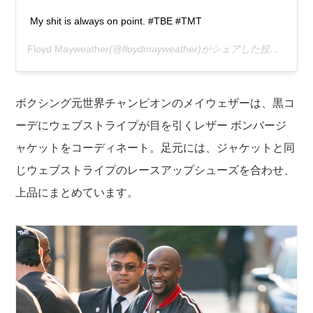
My shit is always on point. #TBE #TMT
Floyd Mayweather
(@floydmayweather)がシェアした投稿 –
202
ボクシング元世界チャンピオンのメイウェザーは、黒コ
ーデにウェブストライプが目を引くレザー ボンバージ
ャケットをコーディネート。足元には、ジャケットと同
じウェブストライプのレースアップシューズを合わせ、
上品にまとめています。