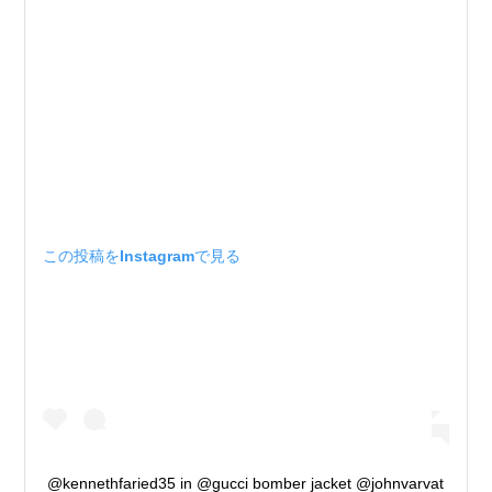
この投稿をInstagramで見る
@kennethfaried35 in @gucci bomber jacket @johnvarvat