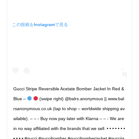
この投稿をInstagramで見る
Gucci Stripe Reversible Acetate Bomber Jacket In Red &
Blue –
(swipe right) @balrs.anonymous || www.bal
rsanonymous.co.uk⁣ (tap to shop – worldwide shipping av
ailable).⁣ – – -⁣ Buy now pay later with Klarna⁣ – – -⁣ We are
in no way affiliated with the brands that we sell.⁣ •⁣ •⁣ •⁣ •⁣ •⁣ •⁣ •⁣
•⁣ •⁣ •⁣ •⁣ #gucci #guccibomber #guccibomberjacket #guccija