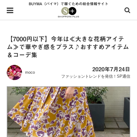
BUYMA（バイマ）で稼ぐための総合情報サイト
Menu
HOME
shoppers+とは？
【7000円以下】今年は≪大きな花柄アイテ
ム≫で華やぎ感をプラス♪おすすめアイテム
34歳独身OLバイマ実践記
＆コーデ集
無在庫で自由気ままに稼ぐ！バイマ実践記
2020年7月24日
moco
ファッショントレンドを発信！SP通信
ファッショントレンドを発信！SP通信
BUYMAで人気のブランド
BUYMAの売れ筋商品
バイマの疑問に現役パーソナルショッパーが答えてみた
バイマ活動の疑問に売れっ子現役バイヤーが答えてみた