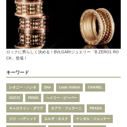
ロックに男らしく決める！BVLGARIジュエリー「B.ZERO1 RO
CK」登場！
キーワード
レオニー・ハンネ
Dior
Louis Vuitton
CHANEL
GUCCI
FENDI
ヘイリー・ビーバー
キャロライン・ダウア
キアラ・フェラーニ
PRADA
ジジ・ハディッド
エルザ・ホスク
ケンダル・ジェンナー