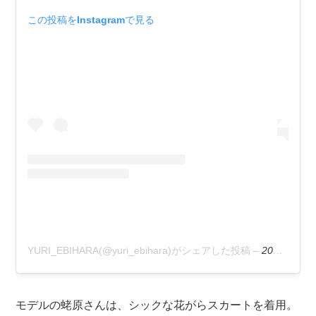
この投稿をInstagramで見る
YURI_EBIHARA(@yuri_ebihara)がシェアした投稿
–
2020年 6月月28日午後8時29分PDT
モデルの蛯原さんは、シックな花がらスカートを着用。