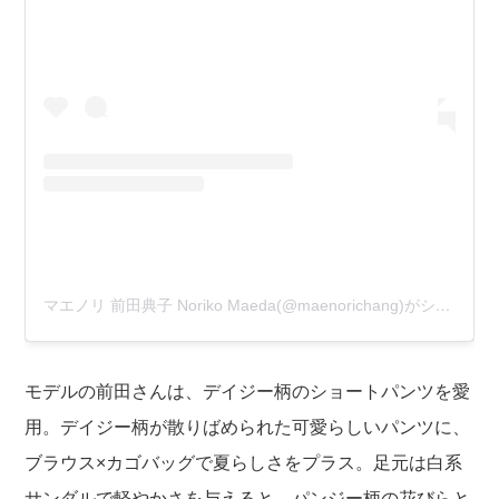
マエノリ 前田典子 Noriko Maeda(@maenorichang)がシェアした投稿
モデルの前田さんは、デイジー柄のショートパンツを愛
用。デイジー柄が散りばめられた可愛らしいパンツに、
ブラウス×カゴバッグで夏らしさをプラス。足元は白系
サンダルで軽やかさを与えると、パンジー柄の花びらと