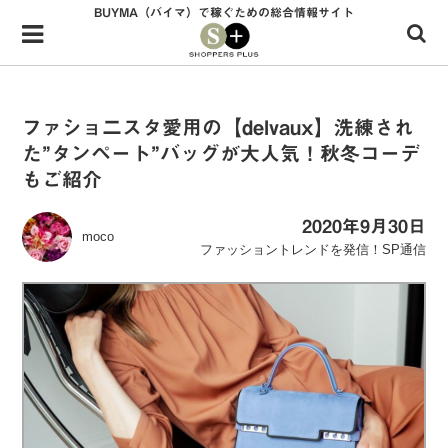
BUYMA（バイマ）で稼ぐための総合情報サイト
Menu
HOME
shoppers+とは？
ファショ二スタ愛用の【delvaux】洗練され
た”タンペート”バッグが大人気！秋冬コーデ
34歳独身OLバイマ実践記
もご紹介
無在庫で自由気ままに稼ぐ！バイマ実践記
2020年9月30日
moco
ファッショントレンドを発信！SP通信
ファッショントレンドを発信！SP通信
BUYMAで人気のブランド
BUYMAの売れ筋商品
バイマの疑問に現役パーソナルショッパーが答えてみた
バイマ活動の疑問に売れっ子現役バイヤーが答えてみた