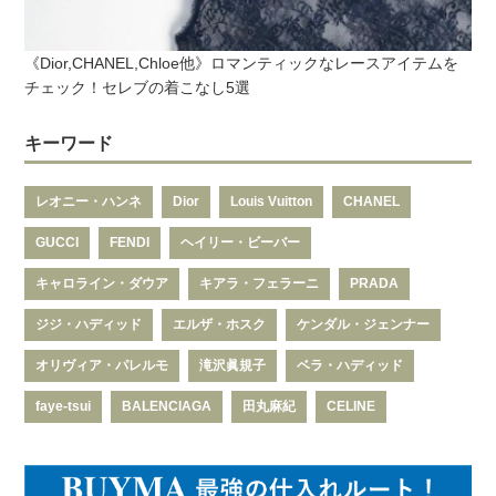
《Dior,CHANEL,Chloe他》ロマンティックなレースアイテムを
チェック！セレブの着こなし5選
キーワード
レオニー・ハンネ
Dior
Louis Vuitton
CHANEL
GUCCI
FENDI
ヘイリー・ビーバー
キャロライン・ダウア
キアラ・フェラーニ
PRADA
ジジ・ハディッド
エルザ・ホスク
ケンダル・ジェンナー
オリヴィア・パレルモ
滝沢眞規子
ベラ・ハディッド
faye-tsui
BALENCIAGA
田丸麻紀
CELINE