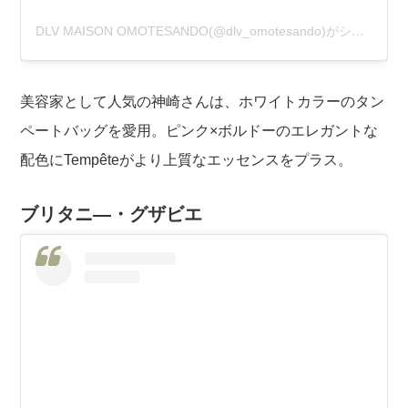
DLV MAISON OMOTESANDO(@dlv_omotesando)がシェアした投稿
美容家として人気の神崎さんは、ホワイトカラーのタン
ペートバッグを愛用。ピンク×ボルドーのエレガントな
配色にTempêteがより上質なエッセンスをプラス。
ブリタニ―・グザビエ