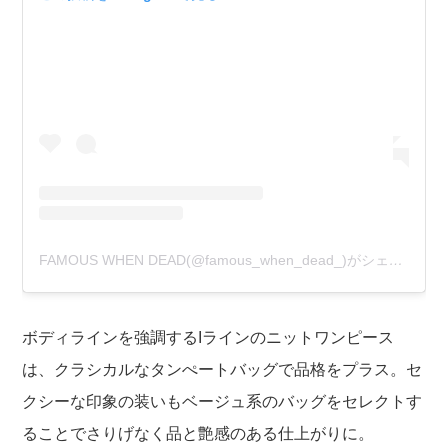
FAMOUS WHEN DEAD(@famous_when_dead_)がシェアした投稿
ボディラインを強調するIラインのニットワンピース
は、クラシカルなタンぺートバッグで品格をプラス。セ
クシーな印象の装いもベージュ系のバッグをセレクトす
ることでさりげなく品と艶感のある仕上がりに。