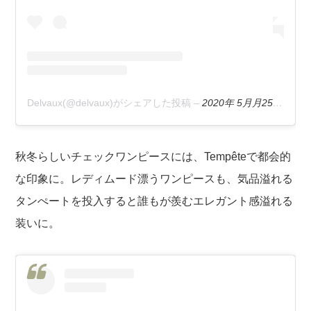
Delvaux(@delvaux)がシェアした投稿
–
2020年 5月月25日午前9時23分PDT
秋冬らしいチェックワンピースには、Tempêteで都会的
な印象に。レディムード漂うワンピースも、気品溢れる
タンぺートを投入すると誰もが羨むエレガント感溢れる
装いに。