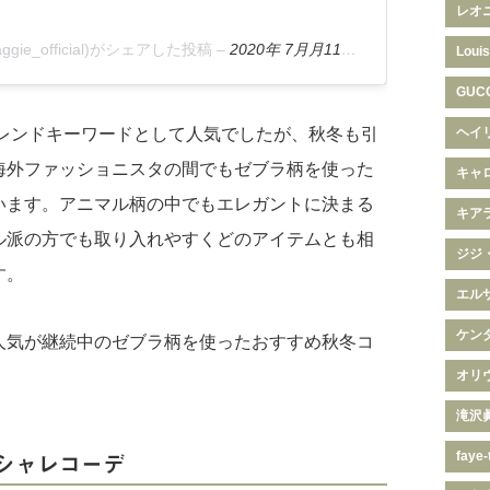
レオ
ggie_official)がシェアした投稿
–
2020年 7月月11日午前5時23分PDT
Louis
GUC
トレンドキーワードとして人気でしたが、秋冬も引
ヘイ
海外ファッショニスタの間でもゼブラ柄を使った
キャ
います。アニマル柄の中でもエレガントに決まる
キア
ル派の方でも取り入れやすくどのアイテムとも相
ジジ
す。
エル
ケン
人気が継続中のゼブラ柄を使ったおすすめ秋冬コ
オリ
滝沢
faye-
シャレコーデ