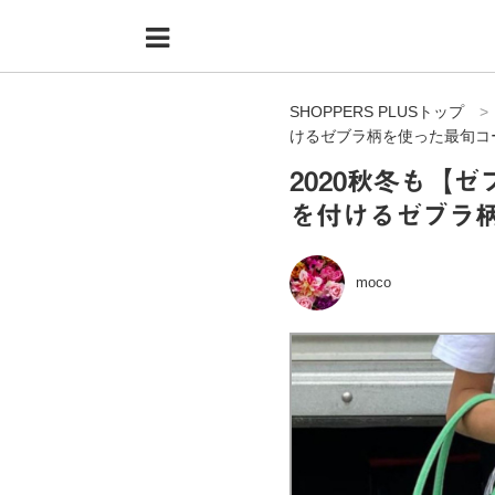
Menu
HOME
SHOPPERS PLUSトップ
shoppers+とは？
けるゼブラ柄を使った最旬コ
34歳独身OLバイマ実践記
2020秋冬も【
を付けるゼブラ
無在庫で自由気ままに稼ぐ！バイマ実践記
ファッショントレンドを発信！SP通信
moco
BUYMAで人気のブランド
BUYMAの売れ筋商品
バイマの疑問に現役パーソナルショッパーが答えてみた
バイマ活動の疑問に売れっ子現役バイヤーが答えてみた