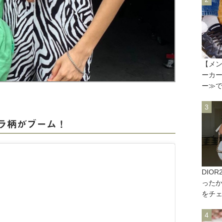
【メン
ーカ
ー≫
ラ柄がブーム！
DIO
った
をチ