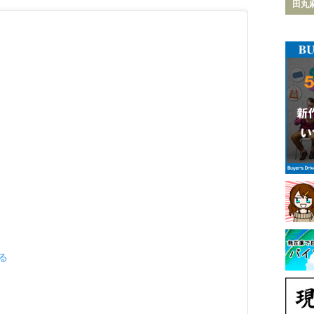
田丸
見る