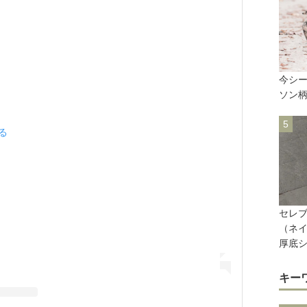
今シ
ソン
見る
セレブ
（ネ
厚底
キー