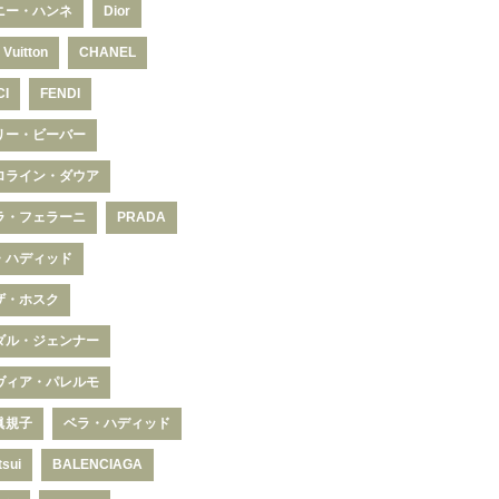
ニー・ハンネ
Dior
 Vuitton
CHANEL
CI
FENDI
リー・ビーバー
ロライン・ダウア
ラ・フェラーニ
PRADA
・ハディッド
ザ・ホスク
ダル・ジェンナー
ヴィア・パレルモ
眞規子
ベラ・ハディッド
tsui
BALENCIAGA