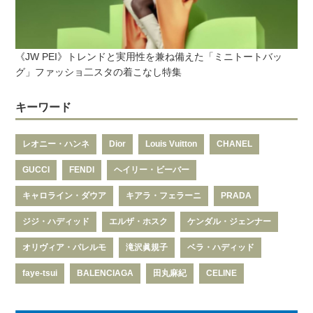
《JW PEI》トレンドと実用性を兼ね備えた「ミニトートバッ
グ」ファッショ二スタの着こなし特集
キーワード
レオニー・ハンネ
Dior
Louis Vuitton
CHANEL
GUCCI
FENDI
ヘイリー・ビーバー
キャロライン・ダウア
キアラ・フェラーニ
PRADA
ジジ・ハディッド
エルザ・ホスク
ケンダル・ジェンナー
オリヴィア・パレルモ
滝沢眞規子
ベラ・ハディッド
faye-tsui
BALENCIAGA
田丸麻紀
CELINE