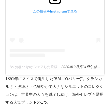
この投稿をInstagramで見る
Bally(@bally)がシェアした投稿
–
2020年 2月月24日午前5時58分PST
1851年にスイスで誕生した”BALLY(バリー)”。クラシカ
ルさ・洗練さ・色鮮やかで大胆なシルエットのコレクシ
ョンは、世界中の人々を魅了し続け、海外セレブも愛用
する人気ブランドの1つ。