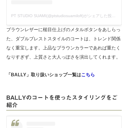
PT STUDIO SUAMI(@ptstudiosuamiloft)がシェアした投稿
–
20
ブラウンレザーに槌目仕上げのメタルボタンをあしらっ
た、ダブルブレストスタイルのコートは、トレンド関係
なく重宝します。上品なブラウンカラーであれば重たく
なりすぎず、上質さと大人っぽさを演出してくれます。
「BALLY」取り扱いショップ一覧は
こちら
BALLYのコートを使ったスタイリングをご
紹介