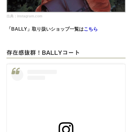
実録！海外ショップで買ってみた！
出典：instagram.com
海外SHOP LIST
「BALLY」取り扱いショップ一覧は
こちら
パーソナルショッパー指南書
存在感抜群！BALLYコート