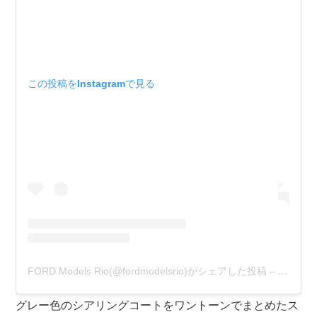
この投稿をInstagramで見る
FORD Models Rio(@fordmodelsrio)がシェアした投稿
–
2020年
グレー色のシアリングコートをワントーンでまとめたス