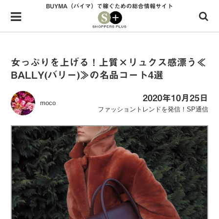
BUYMA（バイマ）で稼ぐための総合情報サイト
Menu
HOME
shoppers+とは？
女っぷりを上げる！上質×リュクス感漂う≪
BALLY(バリー)≫の名品コート4選
34歳独身OLバイマ実践記
無在庫で自由気ままに稼ぐ！バイマ実践記
2020年10月25日
moco
ファッショントレンドを発信！SP通信
ファッショントレンドを発信！SP通信
BUYMAで人気のブランド
BUYMAの売れ筋商品
バイマの疑問に現役パーソナルショッパーが答えてみた
バイマ活動の疑問に売れっ子現役バイヤーが答えてみた