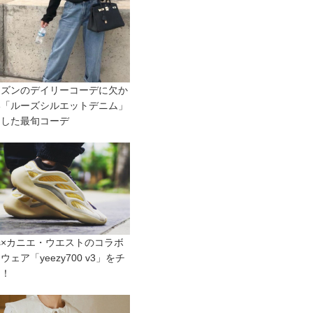
ーズンのデイリーコーデに欠か
い「ルーズシルエットデニム」
用した最旬コーデ
das×カニエ・ウエストのコラボ
ウェア「yeezy700 v3」をチ
ク！