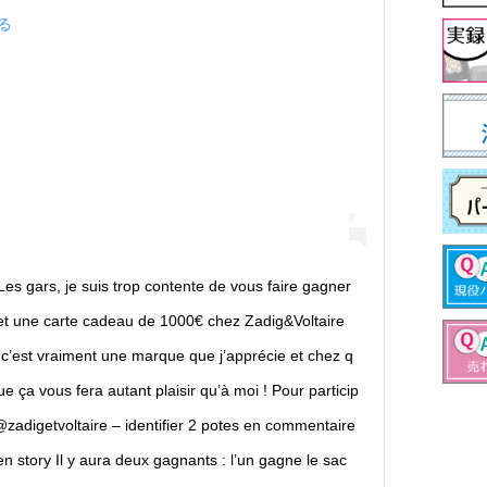
見る
es gars, je suis trop contente de vous faire gagner
et une carte cadeau de 1000€ chez Zadig&Voltaire
r c’est vraiment une marque que j’apprécie et chez q
que ça vous fera autant plaisir qu’à moi ! Pour particip
@zadigetvoltaire – identifier 2 potes en commentaire
n story Il y aura deux gagnants : l’un gagne le sac