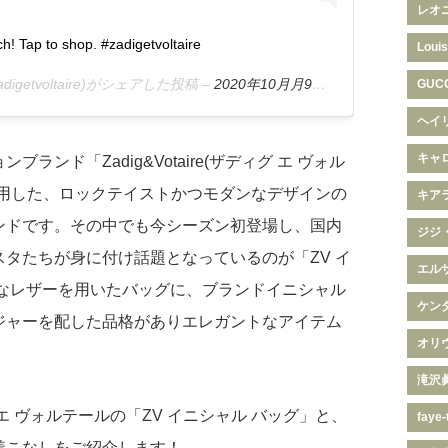
レオ
tch! Tap to shop. #zadigetvoltaire
Louis
adigetvoltaire)がシェアした投稿 –
2020年10月月9日午後11時51分PDT
GUC
ヘイ
キャ
ランド「Zadig&Votaire(ザディグ エ ヴォル
使用した、ロックテイストかつモダンなデザインの
キア
ンドです。その中でも今シーズン初登場し、国内
ジジ
タたちが身に付け話題となっているのが「ZV イ
エル
質なレザーを用いたバッグに、ブランドイニシャル
ケン
ジャーを配した品格がありエレガントなアイテム
オリ
滝沢
エ ヴォルテールの「ZV イニシャル バッグ」と、
faye-
着こなしをご紹介します！