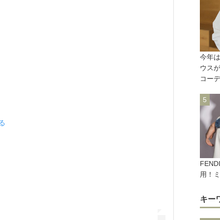
今年
ウス
コー
見る
FEN
用！
キー