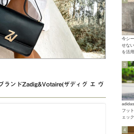
今シ
せな
を活
ドZadig&Votaire(ザディグ エ ヴ
adi
フット
ェッ