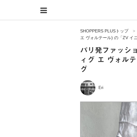
Menu
HOME
SHOPPERS PLUSトップ
shoppers+とは？
エ ヴォルテール) の「ZV 
34歳独身OLバイマ実践記
パリ発ファッションブ
ィグ エ ヴォルテ
無在庫で自由気ままに稼ぐ！バイマ実践記
グ
ファッショントレンドを発信！SP通信
BUYMAで人気のブランド
Eri
BUYMAの売れ筋商品
バイマの疑問に現役パーソナルショッパーが答えてみた
バイマ活動の疑問に売れっ子現役バイヤーが答えてみた