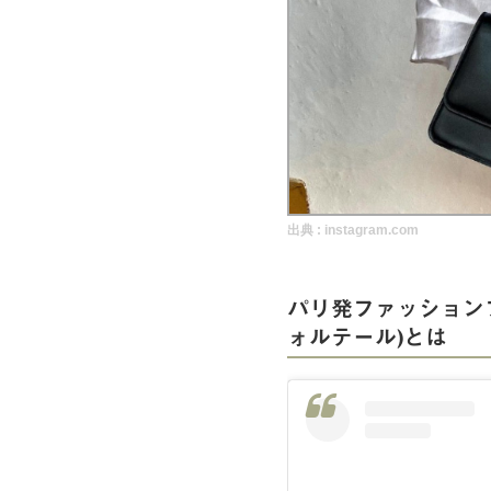
実録！海外ショップで買ってみた！
海外SHOP LIST
パーソナルショッパー指南書
出典 :
instagram.com
パリ発ファッションブラン
ォルテール)とは