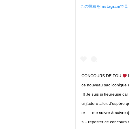
この投稿をInstagramで
CONCOURS DE FOU
L
ce nouveau sac iconique 
!!! Je suis si heureuse ca
ui j’adore aller. J’espère 
er : – me suivre & suivre 
s – reposter ce concours e