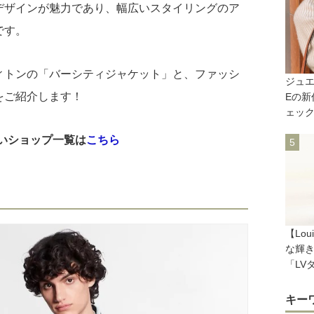
デザインが魅力であり、幅広いスタイリングのア
です。
ィトンの「バーシティジャケット」と、ファッシ
ジュエ
をご紹介します！
Eの
ェック
取り扱いショップ一覧は
こちら
【Lou
な輝
「LV
キー