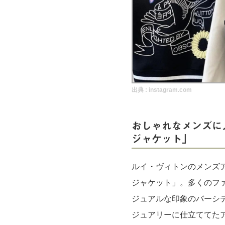
実録！海外ショップで買ってみた！
海外SHOP LIST
パーソナルショッパー指南書
出典 :
instagram.com
おしゃれなメンズに人気
ジャケット」
ルイ・ヴィトンのメンズ
ジャケット」。多くのフ
ジュアルな印象のバーシ
ジュアリーに仕立ててた