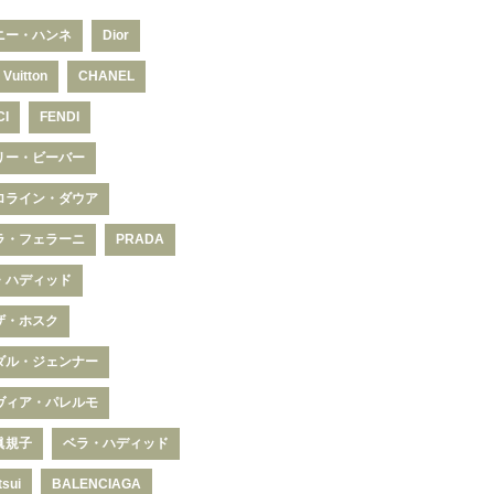
ニー・ハンネ
Dior
 Vuitton
CHANEL
CI
FENDI
リー・ビーバー
ロライン・ダウア
ラ・フェラーニ
PRADA
・ハディッド
ザ・ホスク
ダル・ジェンナー
ヴィア・パレルモ
眞規子
ベラ・ハディッド
tsui
BALENCIAGA