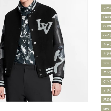
レオ
Louis
GUC
ヘイ
キャ
キア
ジジ
エル
ケン
オリ
滝沢
faye-