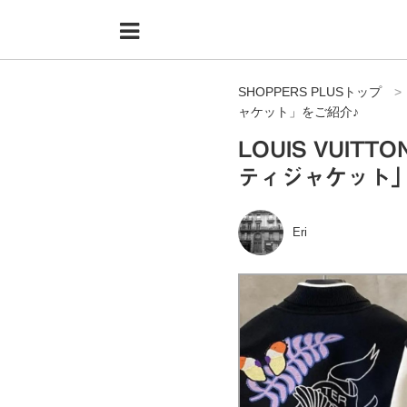
Menu
HOME
SHOPPERS PLUSトップ
shoppers+とは？
ャケット」をご紹介♪
34歳独身OLバイマ実践記
LOUIS VUI
ティジャケット
無在庫で自由気ままに稼ぐ！バイマ実践記
ファッショントレンドを発信！SP通信
Eri
BUYMAで人気のブランド
BUYMAの売れ筋商品
バイマの疑問に現役パーソナルショッパーが答えてみた
バイマ活動の疑問に売れっ子現役バイヤーが答えてみた