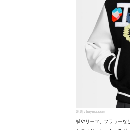
出典 :
buyma.com
蝶やリーフ、フラワーな