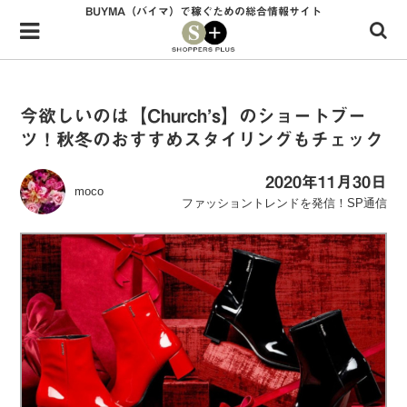
BUYMA（バイマ）で稼ぐための総合情報サイト
Menu
HOME
shoppers+とは？
今欲しいのは【Church’s】のショートブー
ツ！秋冬のおすすめスタイリングもチェック
34歳独身OLバイマ実践記
無在庫で自由気ままに稼ぐ！バイマ実践記
2020年11月30日
moco
ファッショントレンドを発信！SP通信
ファッショントレンドを発信！SP通信
BUYMAで人気のブランド
BUYMAの売れ筋商品
バイマの疑問に現役パーソナルショッパーが答えてみた
バイマ活動の疑問に売れっ子現役バイヤーが答えてみた