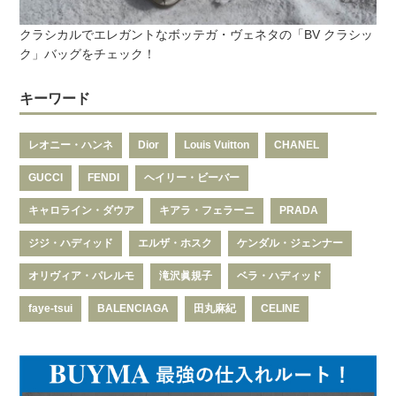
クラシカルでエレガントなボッテガ・ヴェネタの「BV クラシッ
ク」バッグをチェック！
キーワード
レオニー・ハンネ
Dior
Louis Vuitton
CHANEL
GUCCI
FENDI
ヘイリー・ビーバー
キャロライン・ダウア
キアラ・フェラーニ
PRADA
ジジ・ハディッド
エルザ・ホスク
ケンダル・ジェンナー
オリヴィア・パレルモ
滝沢眞規子
ベラ・ハディッド
faye-tsui
BALENCIAGA
田丸麻紀
CELINE