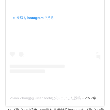
この投稿をInstagramで見る
Vivian Zhang(@viviansootd)がシェアした投稿
–
2019年12月月1日午後7時35分PST
白×ブラウンの2色コーデも足元はChurch’sのブラウン色