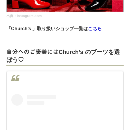
実録！海外ショップで買ってみた！
出典：instagram.com
海外SHOP LIST
「Church’s 」取り扱いショップ一覧は
こちら
パーソナルショッパー指南書
自分へのご褒美には
Church’s のブーツを選
ぼう♡