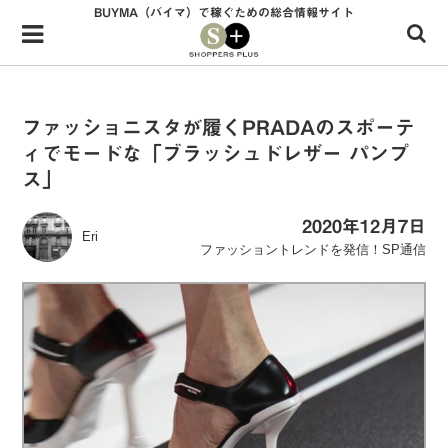
BUYMA（バイマ）で稼ぐための総合情報サイト
Menu
HOME
shoppers+とは？
ファッショニスタが履くPRADAのスポーテ
ィでモードな「ブラッシュドレザー パンプ
34歳独身OLバイマ実践記
ス」
無在庫で自由気ままに稼ぐ！バイマ実践記
2020年12月7日
Eri
ファッショントレンドを発信！SP通信
ファッショントレンドを発信！SP通信
BUYMAで人気のブランド
BUYMAの売れ筋商品
バイマの疑問に現役パーソナルショッパーが答えてみた
バイマ活動の疑問に売れっ子現役バイヤーが答えてみた