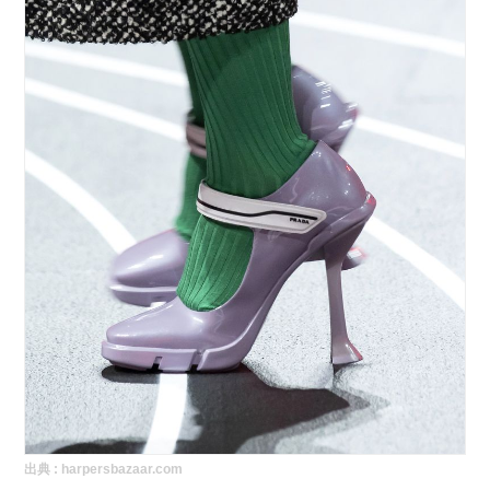
出典 :
harpersbazaar.com