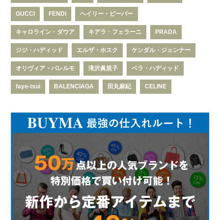
GUCCI
FENDI
ヘイリー・ビーバー
キャロライン・ダウア
キアラ・フェラーニ
PRADA
ジジ・ハディッド
エルザ・ホスク
ケンダル・ジェンナー
オリヴィア・パレルモ
滝沢眞規子
ベラ・ハディッド
faye-tsui
BALENCIAGA
田丸麻紀
CELINE