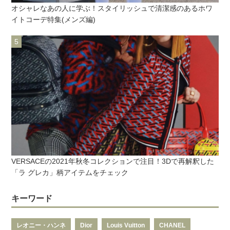
オシャレなあの人に学ぶ！スタイリッシュで清潔感のあるホワ
イトコーデ特集(メンズ編)
VERSACEの2021年秋冬コレクションで注目！3Dで再解釈した
「ラ グレカ」柄アイテムをチェック
キーワード
レオニー・ハンネ
Dior
Louis Vuitton
CHANEL