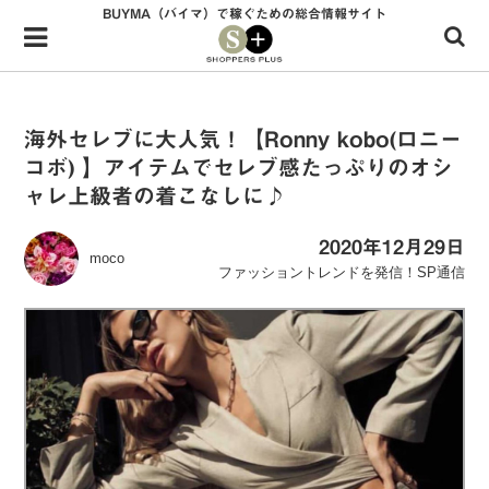
BUYMA（バイマ）で稼ぐための総合情報サイト
Menu
HOME
shoppers+とは？
海外セレブに大人気！【Ronny kobo(ロニー
コボ) 】アイテムでセレブ感たっぷりのオシ
34歳独身OLバイマ実践記
ャレ上級者の着こなしに♪
無在庫で自由気ままに稼ぐ！バイマ実践記
2020年12月29日
moco
ファッショントレンドを発信！SP通信
ファッショントレンドを発信！SP通信
BUYMAで人気のブランド
BUYMAの売れ筋商品
バイマの疑問に現役パーソナルショッパーが答えてみた
バイマ活動の疑問に売れっ子現役バイヤーが答えてみた