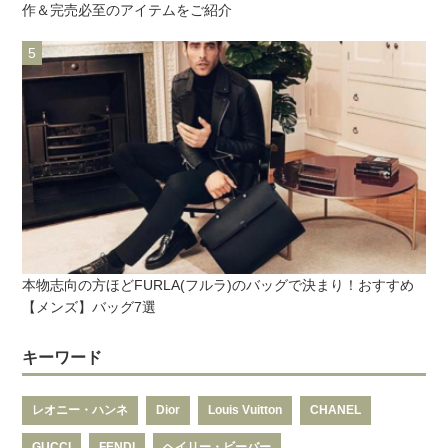
作＆完売必至のアイテムをご紹介
本物志向の方ほどFURLA(フルラ)のバッグで決まり！おすすめ
【メンズ】バッグ7選
キーワード
レオニー・ハンネ
Dior
Louis Vuitton
CHANEL
GUCCI
FENDI
ヘイリー・ビーバー