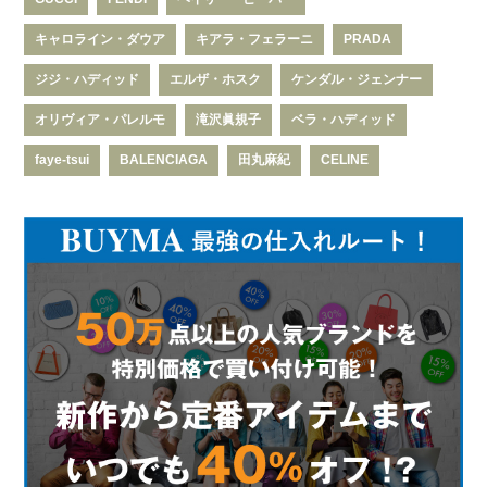
キャロライン・ダウア
キアラ・フェラーニ
PRADA
ジジ・ハディッド
エルザ・ホスク
ケンダル・ジェンナー
オリヴィア・パレルモ
滝沢眞規子
ベラ・ハディッド
faye-tsui
BALENCIAGA
田丸麻紀
CELINE