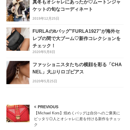
真冬もオシャレにあったか♡ムートンジャ
ケットの旬なコーディネート
2019年12月25日
FURLAのItバッグ”FURLA1927”が海外セ
レブの間で大ブーム♡新作コレクションを
チェック！
2020年5月8日
ファッショニスタたちの横顔を彩る「CHA
NEL」大ぶりロゴピアス
2020年5月25日
PREVIOUS
【Michael Kors】煌めくバッグは自分へのご褒美に
ピッタリ◎人とオシャレに差を付ける新作をチェッ
ク