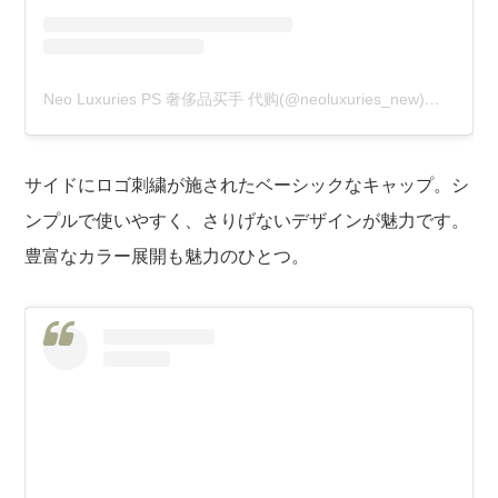
Neo Luxuries PS 奢侈品买手 代购(@neoluxuries_new)がシェアした投稿
サイドにロゴ刺繍が施されたベーシックなキャップ。シ
ンプルで使いやすく、さりげないデザインが魅力です。
豊富なカラー展開も魅力のひとつ。