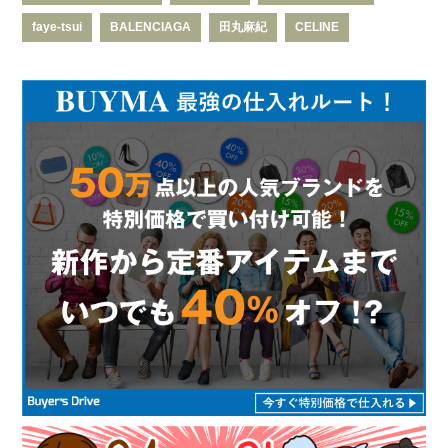
faye-tsui
BALENCIAGA
田丸麻紀
CELINE