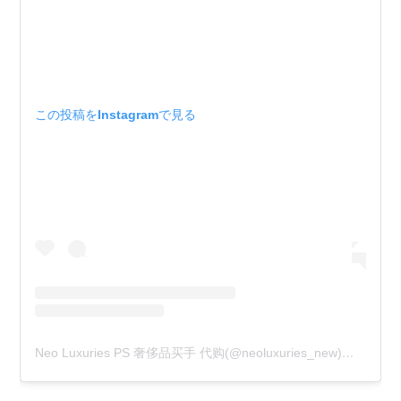
この投稿をInstagramで見る
Neo Luxuries PS 奢侈品买手 代购(@neoluxuries_new)がシェアした投稿