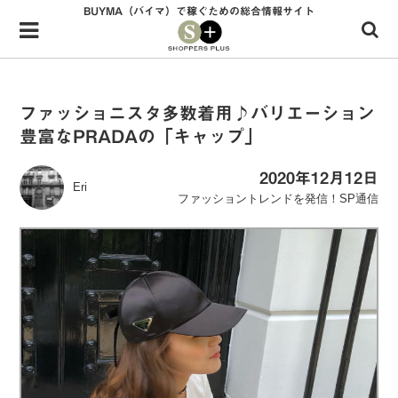
BUYMA（バイマ）で稼ぐための総合情報サイト
Menu
HOME
shoppers+とは？
ファッショニスタ多数着用♪バリエーション
豊富なPRADAの「キャップ」
34歳独身OLバイマ実践記
無在庫で自由気ままに稼ぐ！バイマ実践記
2020年12月12日
Eri
ファッショントレンドを発信！SP通信
ファッショントレンドを発信！SP通信
BUYMAで人気のブランド
BUYMAの売れ筋商品
バイマの疑問に現役パーソナルショッパーが答えてみた
バイマ活動の疑問に売れっ子現役バイヤーが答えてみた