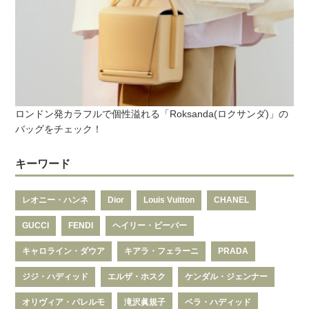
ロンドン発カラフルで個性溢れる「Roksanda(ロクサンダ)」の
バッグをチェック！
キーワード
レオニー・ハンネ
Dior
Louis Vuitton
CHANEL
GUCCI
FENDI
ヘイリー・ビーバー
キャロライン・ダウア
キアラ・フェラーニ
PRADA
ジジ・ハディッド
エルザ・ホスク
ケンダル・ジェンナー
オリヴィア・パレルモ
滝沢眞規子
ベラ・ハディッド