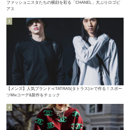
ファッショニスタたちの横顔を彩る「CHANEL」大ぶりロゴピ
アス
【メンズ】人気ブランド≪TATRAS(タトラス)≫で作る！スポー
ツMixコーデ&新作をチェック