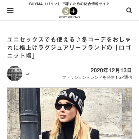
BUYMA（バイマ）で稼ぐための総合情報サイト
Menu
HOME
shoppers+とは？
ユニセックスでも使える♪冬コーデをおしゃ
れに格上げラグジュアリーブランドの「ロゴ
34歳独身OLバイマ実践記
ニット帽」
無在庫で自由気ままに稼ぐ！バイマ実践記
2020年12月13日
Eri
ファッショントレンドを発信！SP通信
ファッショントレンドを発信！SP通信
BUYMAで人気のブランド
BUYMAの売れ筋商品
バイマの疑問に現役パーソナルショッパーが答えてみた
バイマ活動の疑問に売れっ子現役バイヤーが答えてみた