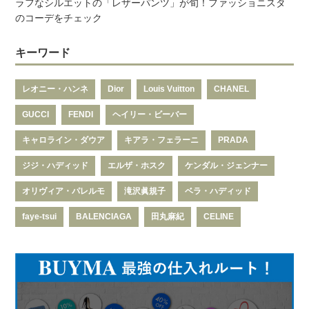
ラフなシルエットの「レザーパンツ」が旬！ファッショニスタ
のコーデをチェック
キーワード
レオニー・ハンネ
Dior
Louis Vuitton
CHANEL
GUCCI
FENDI
ヘイリー・ビーバー
キャロライン・ダウア
キアラ・フェラーニ
PRADA
ジジ・ハディッド
エルザ・ホスク
ケンダル・ジェンナー
オリヴィア・パレルモ
滝沢眞規子
ベラ・ハディッド
faye-tsui
BALENCIAGA
田丸麻紀
CELINE