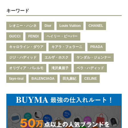
キーワード
レオニー・ハンネ
Dior
Louis Vuitton
CHANEL
GUCCI
FENDI
ヘイリー・ビーバー
キャロライン・ダウア
キアラ・フェラーニ
PRADA
ジジ・ハディッド
エルザ・ホスク
ケンダル・ジェンナー
オリヴィア・パレルモ
滝沢眞規子
ベラ・ハディッド
faye-tsui
BALENCIAGA
田丸麻紀
CELINE