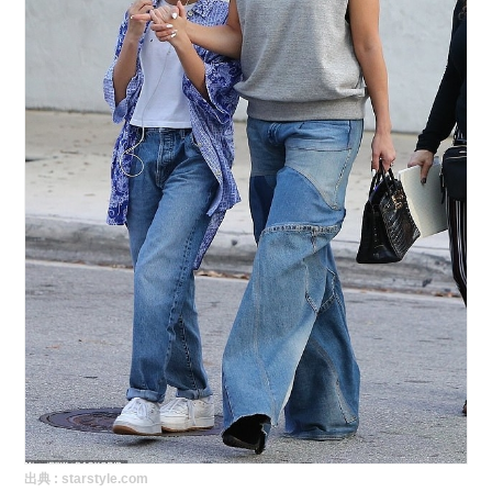
出典 :
starstyle.com