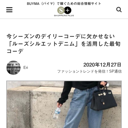
BUYMA（バイマ）で稼ぐための総合情報サイト
Menu
HOME
shoppers+とは？
今シーズンのデイリーコーデに欠かせない
「ルーズシルエットデニム」を活用した最旬
34歳独身OLバイマ実践記
コーデ
無在庫で自由気ままに稼ぐ！バイマ実践記
2020年12月27日
Eri
ファッショントレンドを発信！SP通信
ファッショントレンドを発信！SP通信
BUYMAで人気のブランド
BUYMAの売れ筋商品
バイマの疑問に現役パーソナルショッパーが答えてみた
バイマ活動の疑問に売れっ子現役バイヤーが答えてみた