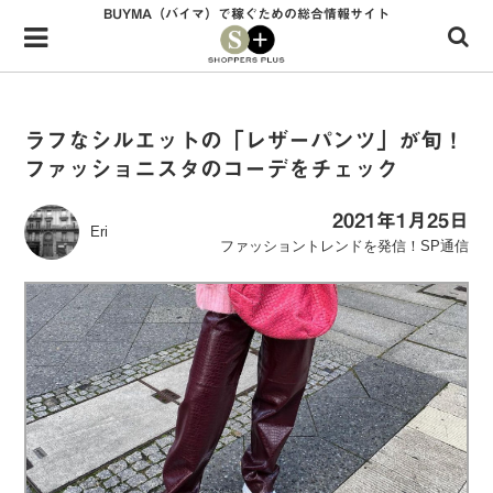
BUYMA（バイマ）で稼ぐための総合情報サイト
Menu
HOME
shoppers+とは？
ラフなシルエットの「レザーパンツ」が旬！
ファッショニスタのコーデをチェック
34歳独身OLバイマ実践記
無在庫で自由気ままに稼ぐ！バイマ実践記
2021年1月25日
Eri
ファッショントレンドを発信！SP通信
ファッショントレンドを発信！SP通信
BUYMAで人気のブランド
BUYMAの売れ筋商品
バイマの疑問に現役パーソナルショッパーが答えてみた
バイマ活動の疑問に売れっ子現役バイヤーが答えてみた