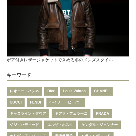
ボア付きレザージャケットできめる冬のメンズスタイル
キーワード
レオニー・ハンネ
Dior
Louis Vuitton
CHANEL
GUCCI
FENDI
ヘイリー・ビーバー
キャロライン・ダウア
キアラ・フェラーニ
PRADA
ジジ・ハディッド
エルザ・ホスク
ケンダル・ジェンナー
オリヴィア・パレルモ
滝沢眞規子
ベラ・ハディッド