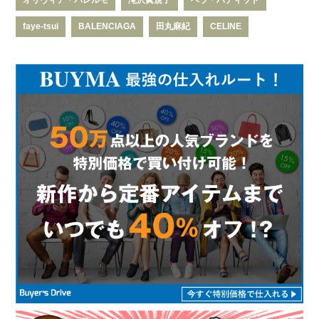
faye-tsui
BALENCIAGA
田丸麻紀
CELINE