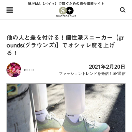
BUYMA（バイマ）で稼ぐための総合情報サイト
Menu
HOME
shoppers+とは？
他の人と差を付ける！個性派スニーカー【gr
ounds(グラウンズ)】でオシャレ度を上げ
34歳独身OLバイマ実践記
る！
無在庫で自由気ままに稼ぐ！バイマ実践記
2021年2月20日
moco
ファッショントレンドを発信！SP通信
ファッショントレンドを発信！SP通信
BUYMAで人気のブランド
BUYMAの売れ筋商品
バイマの疑問に現役パーソナルショッパーが答えてみた
バイマ活動の疑問に売れっ子現役バイヤーが答えてみた