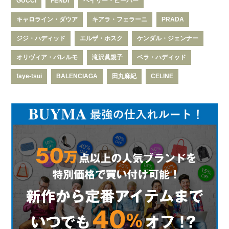
GUCCI
FENDI
ヘイリー・ビーバー
キャロライン・ダウア
キアラ・フェラーニ
PRADA
ジジ・ハディッド
エルザ・ホスク
ケンダル・ジェンナー
オリヴィア・パレルモ
滝沢眞規子
ベラ・ハディッド
faye-tsui
BALENCIAGA
田丸麻紀
CELINE