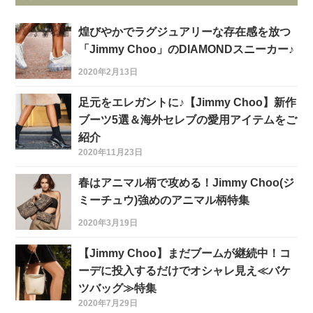
煌びやかでラグジュアリーな存在感を放つ
「Jimmy Choo」のDIAMONDスニーカー♪
2020年2月13日
足元をエレガントに♪【Jimmy Choo】新作
ブーツ5選＆海外セレブの愛用アイテムをご
紹介
2020年11月23日
春はアニマル柄で攻める！Jimmy Choo(ジ
ミーチュウ)強めのアニマル柄特集
2020年3月19日
【Jimmy Choo】まだブームが継続中！コ
ーデに投入するだけでオシャレ見え≪バケ
ツバッグ≫特集
2020年7月29日