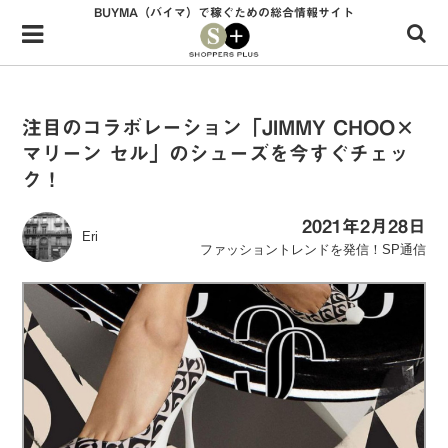
BUYMA（バイマ）で稼ぐための総合情報サイト
Menu
HOME
shoppers+とは？
注目のコラボレーション「JIMMY CHOO×
マリーン セル」のシューズを今すぐチェッ
34歳独身OLバイマ実践記
ク！
無在庫で自由気ままに稼ぐ！バイマ実践記
2021年2月28日
Eri
ファッショントレンドを発信！SP通信
ファッショントレンドを発信！SP通信
BUYMAで人気のブランド
BUYMAの売れ筋商品
バイマの疑問に現役パーソナルショッパーが答えてみた
バイマ活動の疑問に売れっ子現役バイヤーが答えてみた