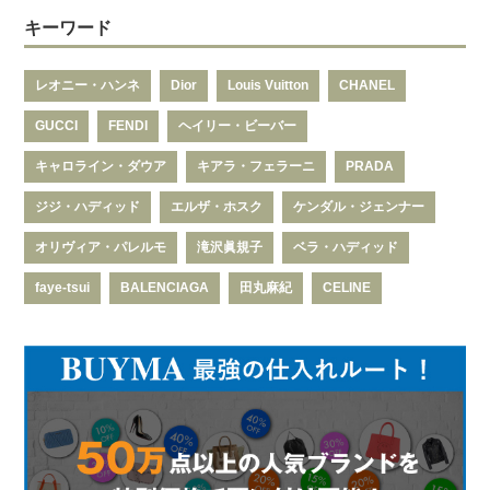
キーワード
レオニー・ハンネ
Dior
Louis Vuitton
CHANEL
GUCCI
FENDI
ヘイリー・ビーバー
キャロライン・ダウア
キアラ・フェラーニ
PRADA
ジジ・ハディッド
エルザ・ホスク
ケンダル・ジェンナー
オリヴィア・パレルモ
滝沢眞規子
ベラ・ハディッド
faye-tsui
BALENCIAGA
田丸麻紀
CELINE