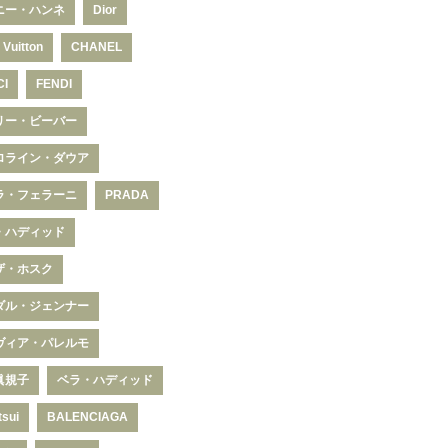
ニー・ハンネ
Dior
 Vuitton
CHANEL
CI
FENDI
リー・ビーバー
ロライン・ダウア
ラ・フェラーニ
PRADA
・ハディッド
ザ・ホスク
ダル・ジェンナー
ヴィア・パレルモ
眞規子
ベラ・ハディッド
tsui
BALENCIAGA