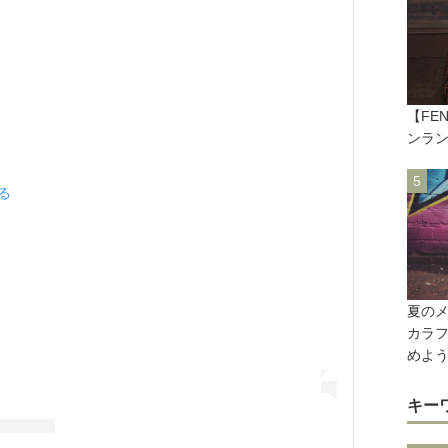
【FE
ンラ
見る
夏の
カラ
めよ
キー