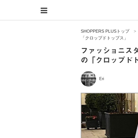
Menu
HOME
SHOPPERS PLUSトップ
shoppers+とは？
「クロップドトップス」
34歳独身OLバイマ実践記
ファッショニス
の「クロップド
無在庫で自由気ままに稼ぐ！バイマ実践記
ファッショントレンドを発信！SP通信
Eri
BUYMAで人気のブランド
BUYMAの売れ筋商品
バイマの疑問に現役パーソナルショッパーが答えてみた
バイマ活動の疑問に売れっ子現役バイヤーが答えてみた