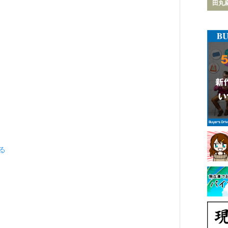
田丸
見る