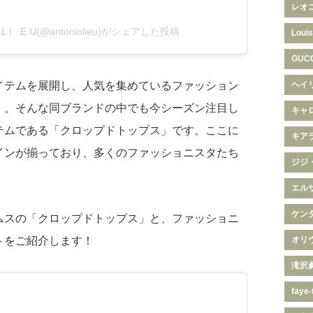
レオ
 O L I . E U(@antoniolieu)がシェアした投稿
Louis
GUC
イテムを展開し、人気を集めているファッション
ヘイ
」。そんな同ブランドの中でも今シーズン注目し
キャ
テムである「クロップドトップス」です。ここに
キア
インが揃っており、多くのファッショニスタたち
ジジ
エル
ケン
ムスの「クロップドトップス」と、ファッショニ
トをご紹介します！
オリ
滝沢
faye-