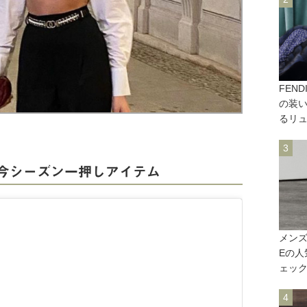
FEN
の装
るリ
今シーズン一押しアイテム
メンズ
Eの
ェッ