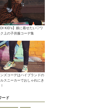
NDI KID’s】娘に着せたい♡ワ
ンク上の子供服コーデ集
メンズコーデはハイブランドの
フルスニーカーでおしゃれにき
う！
ワード