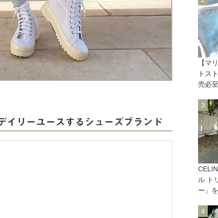
【マリ
トスト
売必
デイリーユースするシューズブランド
CEL
ル ト
ー」