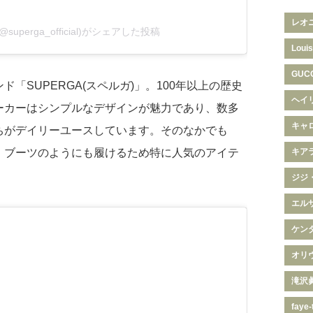
レオ
(@superga_official)がシェアした投稿
Louis
GUC
「SUPERGA(スペルガ)」。100年以上の歴史
ヘイ
ーカーはシンプルなデザインが魅力であり、数多
キャ
ちがデイリーユースしています。そのなかでも
、ブーツのようにも履けるため特に人気のアイテ
キア
ジジ
エル
ケン
オリ
滝沢
faye-