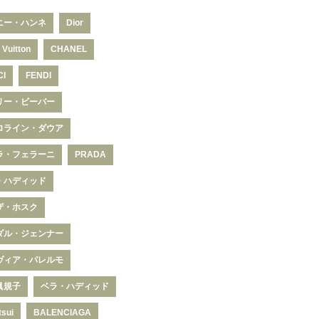
ニー・ハンネ
Dior
 Vuitton
CHANEL
CI
FENDI
リー・ビーバー
ロライン・ダウア
ラ・フェラーニ
PRADA
・ハディッド
ザ・ホスク
ダル・ジェンナー
ヴィア・パレルモ
眞規子
ベラ・ハディッド
tsui
BALENCIAGA