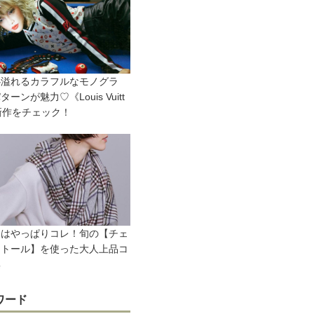
心溢れるカラフルなモノグラ
ーンが魅力♡《Louis Vuitt
新作をチェック！
冬はやっぱりコレ！旬の【チェ
ストール】を使った大人上品コ
集
ワード