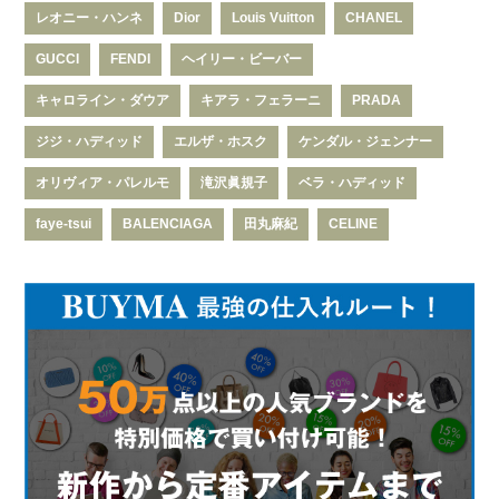
レオニー・ハンネ
Dior
Louis Vuitton
CHANEL
GUCCI
FENDI
ヘイリー・ビーバー
キャロライン・ダウア
キアラ・フェラーニ
PRADA
ジジ・ハディッド
エルザ・ホスク
ケンダル・ジェンナー
オリヴィア・パレルモ
滝沢眞規子
ベラ・ハディッド
faye-tsui
BALENCIAGA
田丸麻紀
CELINE