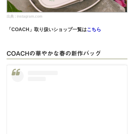
実録！海外ショップで買ってみた！
出典 :
instagram.com
海外SHOP LIST
「COACH」取り扱いショップ一覧は
こちら
パーソナルショッパー指南書
COACHの華やかな春の新作バッグ