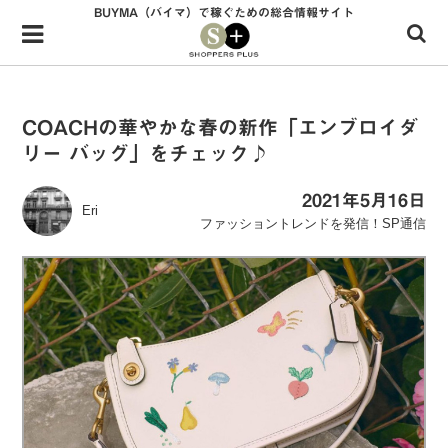
BUYMA（バイマ）で稼ぐための総合情報サイト
Menu
HOME
shoppers+とは？
COACHの華やかな春の新作「エンブロイダ
リー バッグ」をチェック♪
34歳独身OLバイマ実践記
無在庫で自由気ままに稼ぐ！バイマ実践記
2021年5月16日
Eri
ファッショントレンドを発信！SP通信
ファッショントレンドを発信！SP通信
BUYMAで人気のブランド
BUYMAの売れ筋商品
バイマの疑問に現役パーソナルショッパーが答えてみた
バイマ活動の疑問に売れっ子現役バイヤーが答えてみた