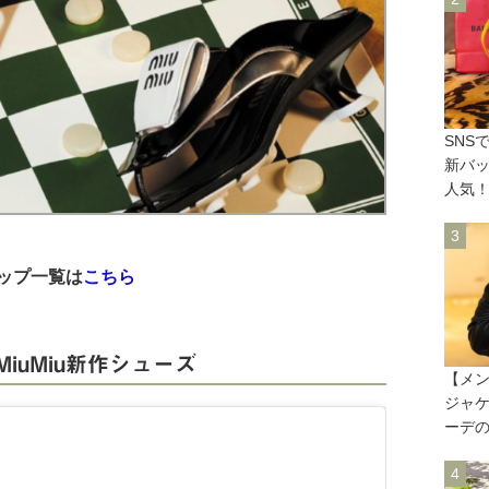
SNS
新バッ
人気
ョップ一覧は
こちら
iuMiu新作シューズ
【メ
ジャ
ーデ