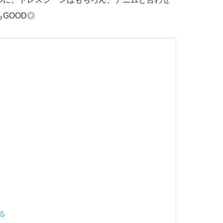
GOOD◎
見る