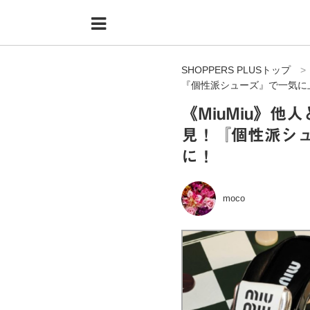
Menu
HOME
SHOPPERS PLUSトップ
shoppers+とは？
『個性派シューズ』で一気に
34歳独身OLバイマ実践記
《MiuMiu》
見！『個性派シ
無在庫で自由気ままに稼ぐ！バイマ実践記
に！
ファッショントレンドを発信！SP通信
BUYMAで人気のブランド
moco
BUYMAの売れ筋商品
バイマの疑問に現役パーソナルショッパーが答えてみた
バイマ活動の疑問に売れっ子現役バイヤーが答えてみた