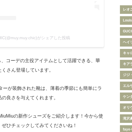
レオ
Louis
GUC
HIC(@muy.muy.chic)がシェアした投稿
ヘイ
キャ
)から、コーデの主役アイテムとして活躍できる、華
キア
たくさん登場しています。
ジジ
エル
リッターが装飾された靴は、薄着の季節にも簡単にラ
ケン
品の良さを与えてくれます。
オリ
MiuMiuの新作シューズをご紹介します！今から使
滝沢
、ぜひチェックしてみてくださいね！
faye-