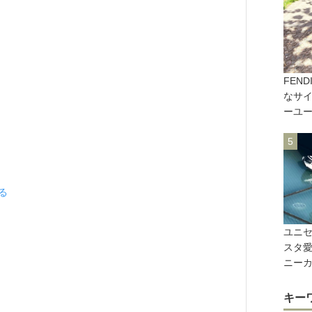
FEN
なサ
ーユー
見る
ユニ
スタ
ニー
キー