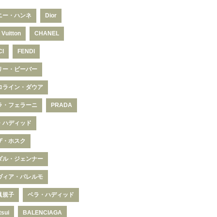
ニー・ハンネ
Dior
 Vuitton
CHANEL
CI
FENDI
リー・ビーバー
ロライン・ダウア
ラ・フェラーニ
PRADA
・ハディッド
ザ・ホスク
ダル・ジェンナー
ヴィア・パレルモ
眞規子
ベラ・ハディッド
tsui
BALENCIAGA