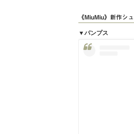
《MiuMiu》新作
▼パンプス