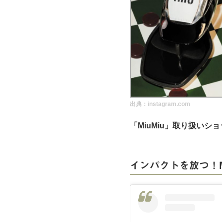
実録！海外ショップで買ってみた！
海外SHOP LIST
パーソナルショッパー指南書
出典：instagram.com
「MiuMiu」取り扱いシ
インパクトを放つ！M