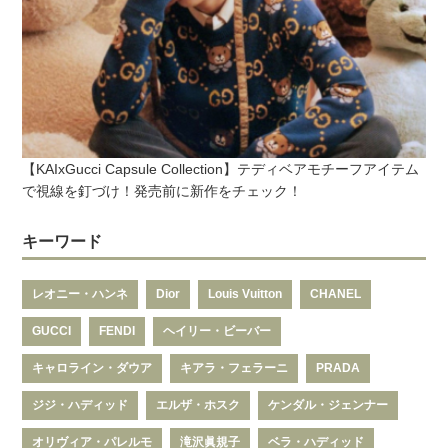
【KAIxGucci Capsule Collection】テディベアモチーフアイテム
で視線を釘づけ！発売前に新作をチェック！
キーワード
レオニー・ハンネ
Dior
Louis Vuitton
CHANEL
GUCCI
FENDI
ヘイリー・ビーバー
キャロライン・ダウア
キアラ・フェラーニ
PRADA
ジジ・ハディッド
エルザ・ホスク
ケンダル・ジェンナー
オリヴィア・パレルモ
滝沢眞規子
ベラ・ハディッド