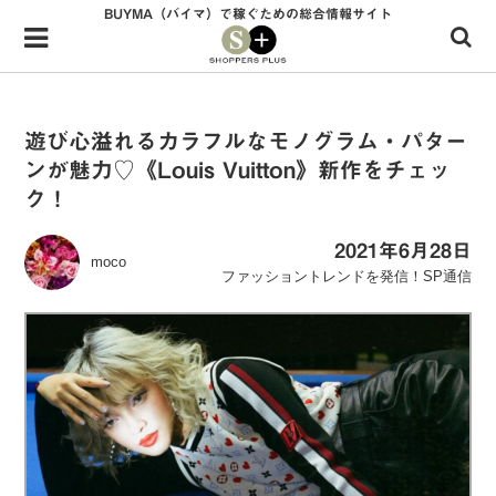
BUYMA（バイマ）で稼ぐための総合情報サイト
Menu
HOME
shoppers+とは？
遊び心溢れるカラフルなモノグラム・パター
ンが魅力♡《Louis Vuitton》新作をチェッ
34歳独身OLバイマ実践記
ク！
無在庫で自由気ままに稼ぐ！バイマ実践記
2021年6月28日
moco
ファッショントレンドを発信！SP通信
ファッショントレンドを発信！SP通信
BUYMAで人気のブランド
BUYMAの売れ筋商品
バイマの疑問に現役パーソナルショッパーが答えてみた
バイマ活動の疑問に売れっ子現役バイヤーが答えてみた