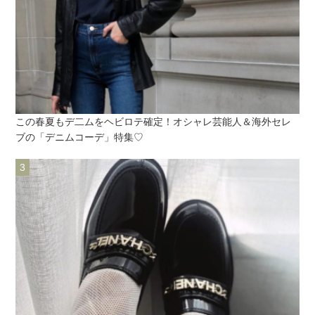
この春夏もデ二ムをヘビロテ確定！オシャレ芸能人＆海外セレ
ブの「デニムコーデ」特集♡