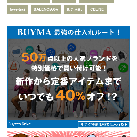
faye-tsui
BALENCIAGA
田丸麻紀
CELINE