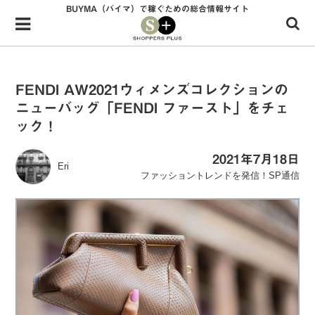
BUYMA（バイマ）で稼ぐための総合情報サイト
Menu
HOME
shoppers+とは？
FENDI AW2021ウィメンズコレクションの
ニューバッグ「FENDI ファースト」をチェ
34歳独身OLバイマ実践記
ック！
無在庫で自由気ままに稼ぐ！バイマ実践記
2021年7月18日
Eri
ファッショントレンドを発信！SP通信
ファッショントレンドを発信！SP通信
BUYMAで人気のブランド
BUYMAの売れ筋商品
バイマの疑問に現役パーソナルショッパーが答えてみた
バイマ活動の疑問に売れっ子現役バイヤーが答えてみた