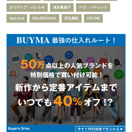
オリヴィア・パレルモ
滝沢眞規子
ベラ・ハディッド
faye-tsui
BALENCIAGA
田丸麻紀
CELINE