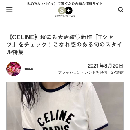
BUYMA（バイマ）で稼ぐための総合情報サイト
Menu
HOME
shoppers+とは？
《CELINE》秋にも大活躍♡新作「Tシャ
ツ」をチェック！こなれ感のある旬のスタイ
34歳独身OLバイマ実践記
ル特集
無在庫で自由気ままに稼ぐ！バイマ実践記
2021年8月20日
moco
ファッショントレンドを発信！SP通信
ファッショントレンドを発信！SP通信
BUYMAで人気のブランド
BUYMAの売れ筋商品
バイマの疑問に現役パーソナルショッパーが答えてみた
バイマ活動の疑問に売れっ子現役バイヤーが答えてみた