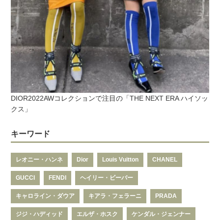
DIOR2022AWコレクションで注目の「THE NEXT ERA ハイソッ
クス」
キーワード
レオニー・ハンネ
Dior
Louis Vuitton
CHANEL
GUCCI
FENDI
ヘイリー・ビーバー
キャロライン・ダウア
キアラ・フェラーニ
PRADA
ジジ・ハディッド
エルザ・ホスク
ケンダル・ジェンナー